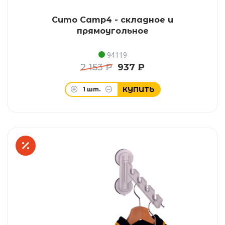
Сито Camp4 - складное и
прямоугольное
94119
2 153 ₽
937 ₽
КУПИТЬ
1
шт.