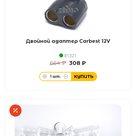
Двойной адаптер Carbest 12V
81321
664 ₽
308 ₽
КУПИТЬ
1
шт.