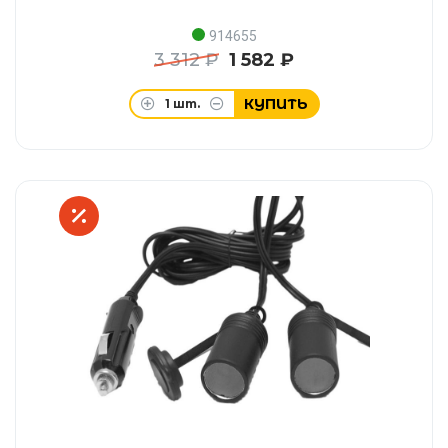
914655
3 312 ₽
1 582 ₽
КУПИТЬ
1
шт.