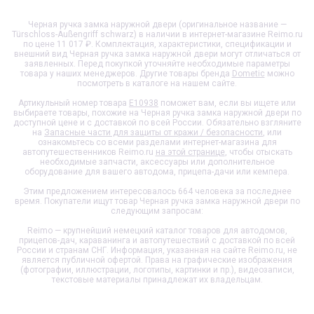
Черная ручка замка наружной двери (оригинальное название —
Türschloss-Außengriff schwarz) в наличии в интернет-магазине Reimo.ru
по цене 11 017 ₽. Комплектация, характеристики, спецификации и
внешний вид
Черная ручка замка наружной двери
могут отличаться от
заявленных. Перед покупкой уточняйте необходимые параметры
товара у наших менеджеров. Другие товары бренда
Dometic
можно
посмотреть в каталоге на нашем сайте.
Артикульный номер товара
E10938
поможет вам, если вы ищете или
выбираете товары, похожие на
Черная ручка замка наружной двери
по
доступной цене и с доставкой по всей России. Обязательно взгляните
на
Запасные части для защиты от кражи / безопасности
, или
ознакомьтесь со всеми разделами интернет-магазина для
автопутешественников Reimo.ru
на этой странице
, чтобы отыскать
необходимые запчасти, аксессуары или дополнительное
оборудование для вашего автодома, прицепа-дачи или кемпера.
Этим предложением интересовалось 664 человека за последнее
время. Покупатели ищут товар
Черная ручка замка наружной двери
по
следующим запросам:
Reimo — крупнейший немецкий каталог товаров для автодомов,
прицепов-дач, караванинга и автопутешествий с доставкой по всей
России и странам СНГ. Информация, указанная на сайте Reimo.ru, не
является публичной офертой. Права на графические изображения
(фотографии, иллюстрации, логотипы, картинки и пр.), видеозаписи,
текстовые материалы принадлежат их владельцам.