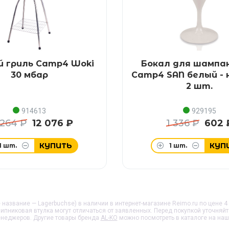
й гриль Camp4 Woki
Бокал для шампа
30 мбар
Camp4 SAN белый - 
2 шт.
914613
929195
 264 ₽
12 076 ₽
1 336 ₽
602 
КУПИТЬ
КУП
1
шт.
1
шт.
название — Lagerbuchse) в наличии в интернет-магазине Reimo.ru по цене 4 
ипниковая втулка
могут отличаться от заявленных. Перед покупкой уточняй
неджеров. Другие товары бренда
AL-KO
можно посмотреть в каталоге на наш