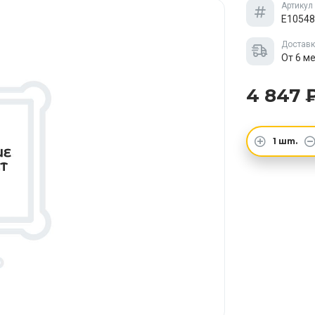
Артикул
E10548
Достав
От 6 м
4 847 
1
шт.