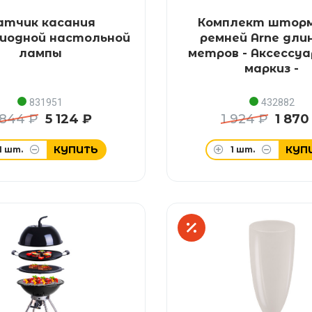
атчик касания
Комплект штор
иодной настольной
ремней Arne длин
лампы
метров - Аксессуа
маркиз -
831951
432882
 844 ₽
5 124 ₽
1 924 ₽
1 870
КУПИТЬ
КУП
1
шт.
1
шт.