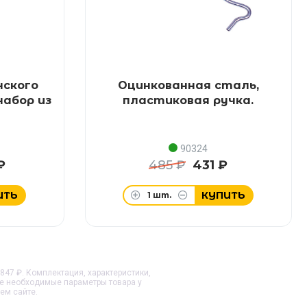
нского
Оцинкованная сталь,
набор из
пластиковая ручка.
90324
₽
485 ₽
431 ₽
ИТЬ
КУПИТЬ
1
шт.
847 ₽. Комплектация, характеристики,
те необходимые параметры товара у
ем сайте.