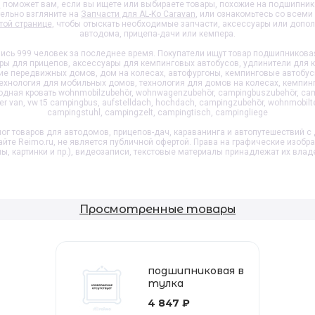
8
поможет вам, если вы ищете или выбираете товары, похожие на
подшипник
тельно взгляните на
Запчасти для AL-Ko Caravan
, или ознакомьтесь со всеми
той странице
, чтобы отыскать необходимые запчасти, аксессуары или допо
автодома, прицепа-дачи или кемпера.
сь 999 человек за последнее время. Покупатели ищут товар
подшипниковая
ры для прицепов, аксессуары для кемпинговых автобусов, удлинители для к
е передвижных домов, дом на колесах, автофургоны, кемпинговые автобус
ехнология для мобильных домов, технология для домов на колесах, кемпинг
ходная кровать wohnmobilzubehör, wohnwagenzubehör, campingbuszubehör, ca
 van, vw t5 campingbus, aufstelldach, hochdach, campingzubehör, wohnmobilt
campingstuhl, campingzelt, campingtisch, campingliege
ог товаров для автодомов, прицепов-дач, караванинга и автопутешествий с 
айте Reimo.ru, не является публичной офертой. Права на графические изобр
пы, картинки и пр.), видеозаписи, текстовые материалы принадлежат их влад
Просмотренные товары
подшипниковая в
тулка
4 847 ₽