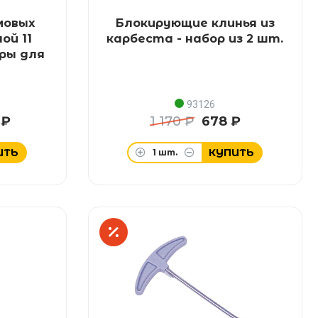
мовых
Блокирующие клинья из
ой 11
карбеста - набор из 2 шт.
ры для
93126
 ₽
1 170 ₽
678 ₽
ИТЬ
КУПИТЬ
1
шт.