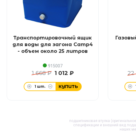
Транспортировочный ящик
Газовы
для воды для загона Camp4
- объем около 25 литров
915007
1 668 ₽
1 012 ₽
22
КУПИТЬ
1
шт.
подшипниковая втулка (оригинальное 
спецификации и внешний вид
подш
наших ме