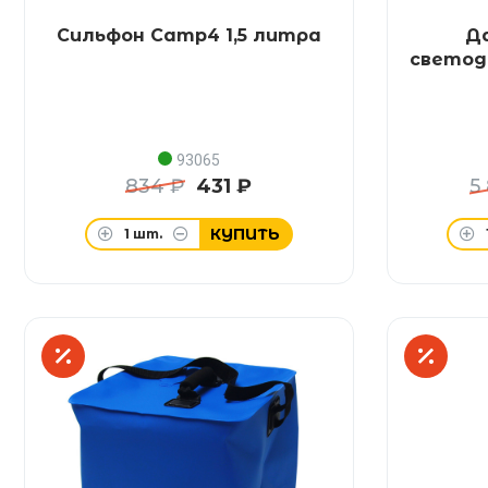
Сильфон Camp4 1,5 литра
Д
светод
93065
834 ₽
431 ₽
5
КУПИТЬ
1
шт.