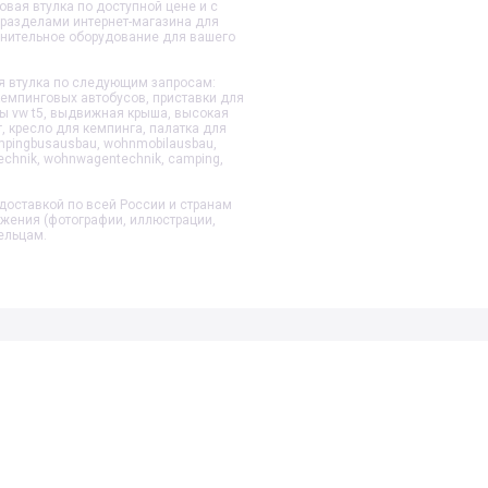
овая втулка
по доступной цене и с
 разделами интернет-магазина для
лнительное оборудование для вашего
 втулка
по следующим запросам:
емпинговых автобусов, приставки для
ы vw t5, выдвижная крыша, высокая
, кресло для кемпинга, палатка для
mpingbusausbau, wohnmobilausbau,
echnik, wohnwagentechnik, camping,
доставкой по всей России и странам
ажения (фотографии, иллюстрации,
ельцам.