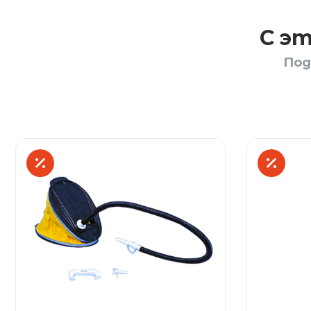
С э
Под