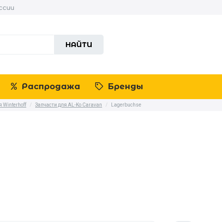
ссии
НАЙТИ
Распродажа
Бренды
 Winterhoff
/
Запчасти для AL-Ko Caravan
/
Lagerbuchse