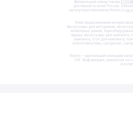
Артикульный номер товара
E1054
доставкой по всей России. Обяза
автопутешественников Reimo.ru
на э
Этим предложением интересовали
Аксессуары для автодомов, аксессуа
мобильных домов, переоборудовани
крыша, аксессуары для кемпинга, т
кемпинга, стол для кемпинга, по
wohnmobilumbau, campervan, camper
Reimo — крупнейший немецкий катал
СНГ. Информация, указанная на с
логоти