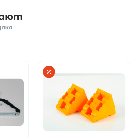
пают
улка