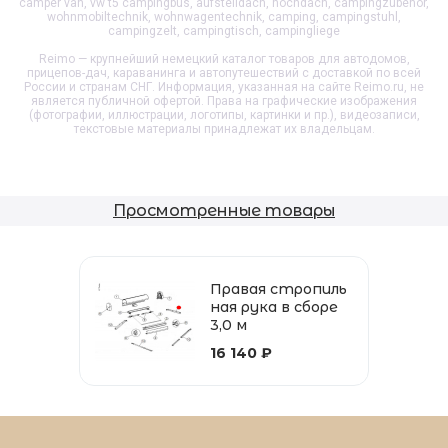
camper van, vw t5 campingbus, aufstelldach, hochdach, campingzubehör,
wohnmobiltechnik, wohnwagentechnik, camping, campingstuhl,
campingzelt, campingtisch, campingliege
Reimo — крупнейший немецкий каталог товаров для автодомов,
прицепов-дач, караванинга и автопутешествий с доставкой по всей
России и странам СНГ. Информация, указанная на сайте Reimo.ru, не
является публичной офертой. Права на графические изображения
(фотографии, иллюстрации, логотипы, картинки и пр.), видеозаписи,
текстовые материалы принадлежат их владельцам.
Просмотренные товары
Правая стропиль
ная рука в сборе
3,0 м
16 140 ₽