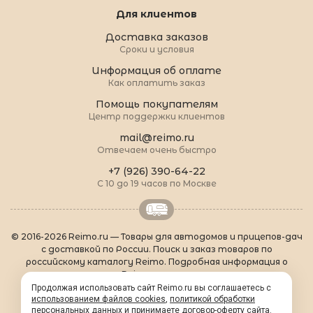
Для клиентов
Доставка заказов
Сроки и условия
Информация об оплате
Как оплатить заказ
Помощь покупателям
Центр поддержки клиентов
mail@reimo.ru
Отвечаем очень быстро
+7 (926) 390-64-22
С 10 до 19 часов по Москве
© 2016-2026 Reimo.ru — Товары для автодомов и прицепов-дач
с доставкой по России. Поиск и заказ товаров по
российскому каталогу Reimo. Подробная информация о
товарах Reimo на русском языке.
О Reimo
|
Популярные товары
|
Формальности
|
Продолжая использовать сайт Reimo.ru вы соглашаетесь с
Контакты
|
sitemap.xml
использованием файлов cookies
,
политикой обработки
персональных данных
и принимаете
договор-оферту сайта
.