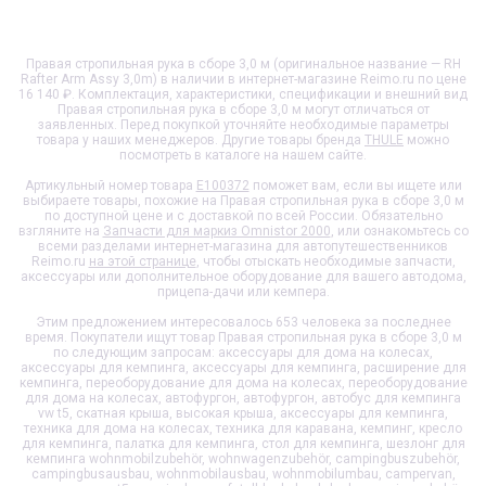
Правая стропильная рука в сборе 3,0 м (оригинальное название — RH
Rafter Arm Assy 3,0m) в наличии в интернет-магазине Reimo.ru по цене
16 140 ₽. Комплектация, характеристики, спецификации и внешний вид
Правая стропильная рука в сборе 3,0 м
могут отличаться от
заявленных. Перед покупкой уточняйте необходимые параметры
товара у наших менеджеров. Другие товары бренда
THULE
можно
посмотреть в каталоге на нашем сайте.
Артикульный номер товара
E100372
поможет вам, если вы ищете или
выбираете товары, похожие на
Правая стропильная рука в сборе 3,0 м
по доступной цене и с доставкой по всей России. Обязательно
взгляните на
Запчасти для маркиз Omnistor 2000
, или ознакомьтесь со
всеми разделами интернет-магазина для автопутешественников
Reimo.ru
на этой странице
, чтобы отыскать необходимые запчасти,
аксессуары или дополнительное оборудование для вашего автодома,
прицепа-дачи или кемпера.
Этим предложением интересовалось 653 человека за последнее
время. Покупатели ищут товар
Правая стропильная рука в сборе 3,0 м
по следующим запросам: аксессуары для дома на колесах,
аксессуары для кемпинга, аксессуары для кемпинга, расширение для
кемпинга, переоборудование для дома на колесах, переоборудование
для дома на колесах, автофургон, автофургон, автобус для кемпинга
vw t5, скатная крыша, высокая крыша, аксессуары для кемпинга,
техника для дома на колесах, техника для каравана, кемпинг, кресло
для кемпинга, палатка для кемпинга, стол для кемпинга, шезлонг для
кемпинга wohnmobilzubehör, wohnwagenzubehör, campingbuszubehör,
campingbusausbau, wohnmobilausbau, wohnmobilumbau, campervan,