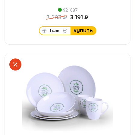
921687
3 283 ₽
3 191 ₽
КУПИТЬ
1
шт.