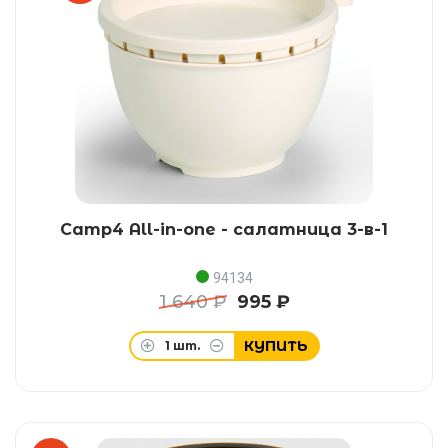
Camp4 All-in-one - салатница 3-в-1
94134
1 640 ₽
995 ₽
КУПИТЬ
1
шт.