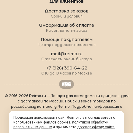
Для клиентов
Доставка заказов
Сроки и условия
Информация об оплате
Как оплатить заказ
Помощь покупателям
Центр поддержки клиентов
mail@reimo.ru
Отвечаем очень быстро
+7 (926) 390-64-22
С 10 до 19 часов по Москве
© 2016-2026 Reimo.ru — Товары для автодомов и прицепов-дач
с доставкой по России. Поиск и заказ товаров по
российскому каталогу Reimo. Подробная информация о
товарах Reimo на русском языке.
О Reimo
|
Популярные товары
|
Формальности
|
Продолжая использовать сайт Reimo.ru вы соглашаетесь с
Контакты
|
sitemap.xml
использованием файлов cookies
,
политикой обработки
персональных данных
и принимаете
договор-оферту сайта
.