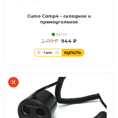
Сито Camp4 - складное и
прямоугольное
94119
2 172 ₽
944 ₽
КУПИТЬ
1
шт.