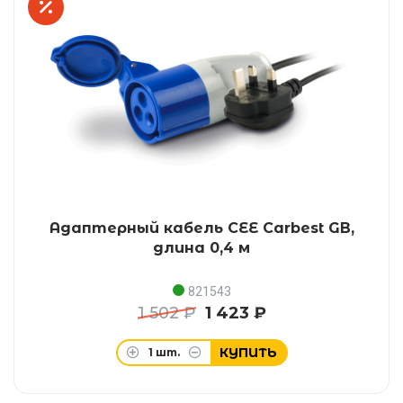
Адаптерный кабель CEE Carbest GB,
длина 0,4 м
821543
1 502 ₽
1 423 ₽
КУПИТЬ
1
шт.