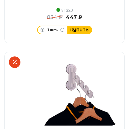
81320
834 ₽
447 ₽
КУПИТЬ
1
шт.