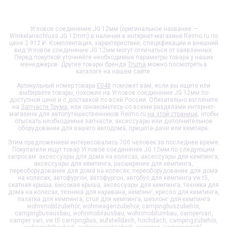
Угловое соединение JG 12мм (оригинальное название —
Winkelanschluss JG 12mm) в наличии в интернет-магазине Reimo.ru по
цене 2 912 ₽. Комплектация, характеристики, спецификации и внешний
вид
Угловое соединение JG 12мм
могут отличаться от заявленных.
Перед покупкой уточняйте необходимые параметры товара у наших
менеджеров. Другие товары бренда
Truma
можно посмотреть в
каталоге на нашем сайте.
Артикульный номер товара
E048
поможет вам, если вы ищете или
выбираете товары, похожие на
Угловое соединение JG 12мм
по
доступной цене и с доставкой по всей России. Обязательно взгляните
на
Запчасти Трума
, или ознакомьтесь со всеми разделами интернет-
магазина для автопутешественников Reimo.ru
на этой странице
, чтобы
отыскать необходимые запчасти, аксессуары или дополнительное
оборудование для вашего автодома, прицепа-дачи или кемпера.
Этим предложением интересовались 700 человек за последнее время.
Покупатели ищут товар
Угловое соединение JG 12мм
по следующим
запросам: аксессуары для дома на колесах, аксессуары для кемпинга,
аксессуары для кемпинга, расширение для кемпинга,
переоборудование для дома на колесах, переоборудование для дома
на колесах, автофургон, автофургон, автобус для кемпинга vw t5,
скатная крыша, высокая крыша, аксессуары для кемпинга, техника для
дома на колесах, техника для каравана, кемпинг, кресло для кемпинга,
палатка для кемпинга, стол для кемпинга, шезлонг для кемпинга
wohnmobilzubehör, wohnwagenzubehör, campingbuszubehör,
campingbusausbau, wohnmobilausbau, wohnmobilumbau, campervan,
camper van, vw t5 campingbus, aufstelldach, hochdach, campingzubehör,