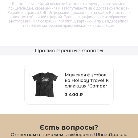
Reimo — крупнейший немецкий каталог товаров для автодомов,
прицепов-дач, караванинга и автопутешествий с доставкой по всей
России и странам СНГ. Информация, указанная на сайте Reimo.ru, не
является публичной офертой. Права на графические изображения
(фотографии, иллюстрации, логотипы, картинки и пр.), видеозаписи,
текстовые материалы принадлежат их владельцам.
Просмотренные товары
Мужская футбол
ка Holiday Travel К
оллекция "Camper
on Tour"
3 400 ₽
Есть вопросы?
Ответим и поможем с выбором в WhatsApp или