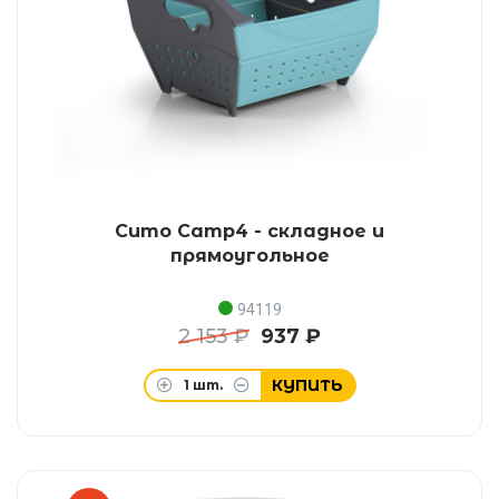
Сито Camp4 - складное и
прямоугольное
94119
2 153 ₽
937 ₽
КУПИТЬ
1
шт.