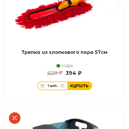
Тряпка из хлопкового пера 57см
91884
828 ₽
394 ₽
КУПИТЬ
1
шт.