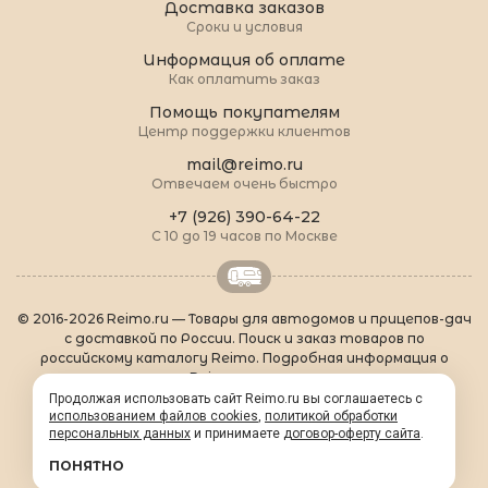
Доставка заказов
Сроки и условия
Информация об оплате
Как оплатить заказ
Помощь покупателям
Центр поддержки клиентов
mail@reimo.ru
Отвечаем очень быстро
+7 (926) 390-64-22
С 10 до 19 часов по Москве
© 2016-2026 Reimo.ru — Товары для автодомов и прицепов-дач
с доставкой по России. Поиск и заказ товаров по
российскому каталогу Reimo. Подробная информация о
товарах Reimo на русском языке.
О Reimo
|
Популярные товары
|
Формальности
|
Продолжая использовать сайт Reimo.ru вы соглашаетесь с
Контакты
|
sitemap.xml
использованием файлов cookies
,
политикой обработки
персональных данных
и принимаете
договор-оферту сайта
.
ПОНЯТНО