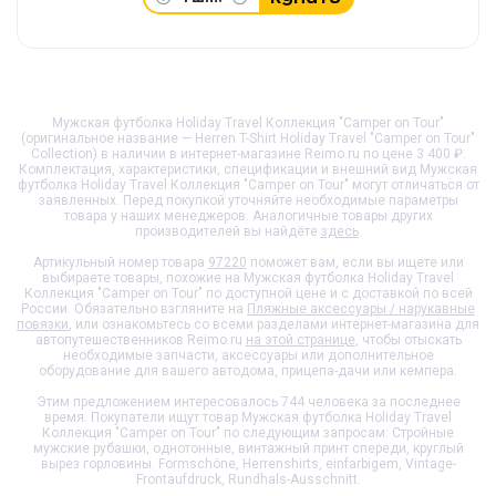
Мужская футболка Holiday Travel Коллекция "Camper on Tour"
(оригинальное название — Herren T-Shirt Holiday Travel "Camper on Tour"
Collection) в наличии в интернет-магазине Reimo.ru по цене 3 400 ₽.
Комплектация, характеристики, спецификации и внешний вид
Мужская
футболка Holiday Travel Коллекция "Camper on Tour"
могут отличаться от
заявленных. Перед покупкой уточняйте необходимые параметры
товара у наших менеджеров. Аналогичные товары других
производителей вы найдёте
здесь
.
Артикульный номер товара
97220
поможет вам, если вы ищете или
выбираете товары, похожие на
Мужская футболка Holiday Travel
Коллекция "Camper on Tour"
по доступной цене и с доставкой по всей
России. Обязательно взгляните на
Пляжные аксессуары / нарукавные
повязки
, или ознакомьтесь со всеми разделами интернет-магазина для
автопутешественников Reimo.ru
на этой странице
, чтобы отыскать
необходимые запчасти, аксессуары или дополнительное
оборудование для вашего автодома, прицепа-дачи или кемпера.
Этим предложением интересовалось 744 человека за последнее
время. Покупатели ищут товар
Мужская футболка Holiday Travel
Коллекция "Camper on Tour"
по следующим запросам: Стройные
мужские рубашки, однотонные, винтажный принт спереди, круглый
вырез горловины. Formschöne, Herrenshirts, einfarbigem, Vintage-
Frontaufdruck, Rundhals-Ausschnitt.