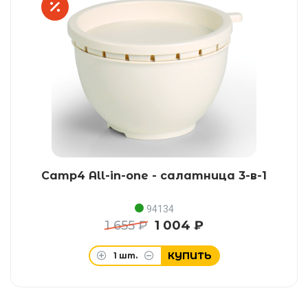
Camp4 All-in-one - салатница 3-в-1
94134
1 655 ₽
1 004 ₽
КУПИТЬ
1
шт.