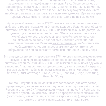
интернет-магазине Reimo.ru по цене 15 815 ₽. Комплектация,
характеристики, спецификации и внешний вид
Опорное колесо с
балансиром, обод из листовой стали, 225x70, 48 мм, шины из мягкой
резины
могут отличаться от заявленных. Перед покупкой уточняйте
необходимые параметры товара у наших менеджеров. Другие товары
бренда
AL-KO
можно посмотреть в каталоге на нашем сайте.
Артикульный номер товара
92772
поможет вам, если вы ищете или
выбираете товары, похожие на
Опорное колесо с балансиром, обод из
листовой стали, 225x70, 48 мм, шины из мягкой резины
по доступной
цене и с доставкой по всей России. Обязательно взгляните на
Жокейское колесо, аксессуары для жокейского колеса
, или
ознакомьтесь со всеми разделами интернет-магазина для
автопутешественников Reimo.ru
на этой странице
, чтобы отыскать
необходимые запчасти, аксессуары или дополнительное
оборудование для вашего автодома, прицепа-дачи или кемпера.
Этим предложением интересовались 978 человек за последнее время.
Покупатели ищут товар
Опорное колесо с балансиром, обод из
листовой стали, 225x70, 48 мм, шины из мягкой резины
по следующим
запросам: Пластмасс., мм., опорное колесо, шкала опорной нагрузки.,
размер, 225x70, труба, Ø48, обод, шины, вес, 50, кг Kunststoff., mm.,
Stützrad, Stützlastwaage., Größe, 225x70, Rohr, Ø48, Felge, Bereifung,
Gewicht, 50, kg
Reimo — крупнейший немецкий каталог товаров для автодомов,
прицепов-дач, караванинга и автопутешествий с доставкой по всей
России и странам СНГ. Информация, указанная на сайте Reimo.ru, не
является публичной офертой. Права на графические изображения
(фотографии, иллюстрации, логотипы, картинки и пр.), видеозаписи,
текстовые материалы принадлежат их владельцам.