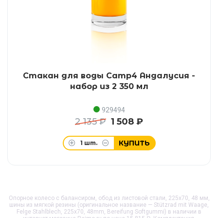
Стакан для воды Camp4 Андалусия -
набор из 2 350 мл
929494
2 135 ₽
1 508 ₽
КУПИТЬ
1
шт.
Опорное колесо с балансиром, обод из листовой стали, 225x70, 48 мм,
шины из мягкой резины (оригинальное название — Stützrad mit Waage,
Felge Stahlblech, 225x70, 48mm, Bereifung Softgummi) в наличии в