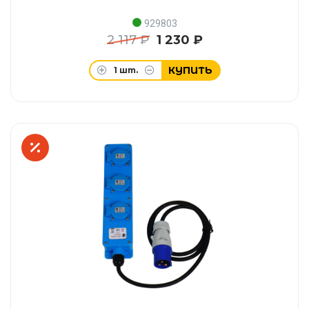
929803
2 117 ₽
1 230 ₽
КУПИТЬ
1
шт.