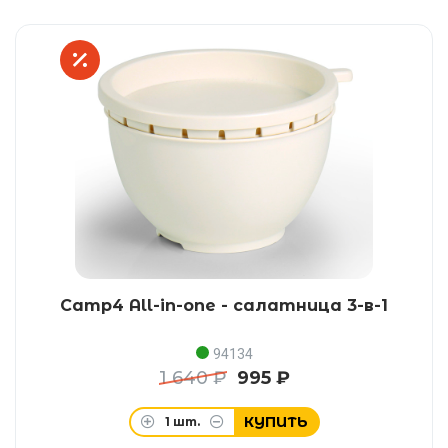
Camp4 All-in-one - салатница 3-в-1
94134
1 640 ₽
995 ₽
КУПИТЬ
1
шт.