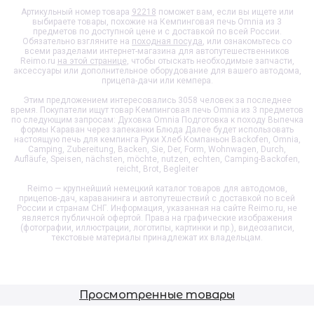
Артикульный номер товара
92218
поможет вам, если вы ищете или
выбираете товары, похожие на
Кемпинговая печь Omnia из 3
предметов
по доступной цене и с доставкой по всей России.
Обязательно взгляните на
походная посуда
, или ознакомьтесь со
всеми разделами интернет-магазина для автопутешественников
Reimo.ru
на этой странице
, чтобы отыскать необходимые запчасти,
аксессуары или дополнительное оборудование для вашего автодома,
прицепа-дачи или кемпера.
Этим предложением интересовались 3058 человек за последнее
время. Покупатели ищут товар
Кемпинговая печь Omnia из 3 предметов
по следующим запросам: Духовка Omnia Подготовка к походу Выпечка
формы Караван через запеканки Блюда Далее будет использовать
настоящую печь для кемпинга Руки Хлеб Компаньон Backofen, Omnia,
Camping, Zubereitung, Backen, Sie, Der, Form, Wohnwagen, Durch,
Aufläufe, Speisen, nächsten, möchte, nutzen, echten, Camping-Backofen,
reicht, Brot, Begleiter
Reimo — крупнейший немецкий каталог товаров для автодомов,
прицепов-дач, караванинга и автопутешествий с доставкой по всей
России и странам СНГ. Информация, указанная на сайте Reimo.ru, не
является публичной офертой. Права на графические изображения
(фотографии, иллюстрации, логотипы, картинки и пр.), видеозаписи,
текстовые материалы принадлежат их владельцам.
Просмотренные товары