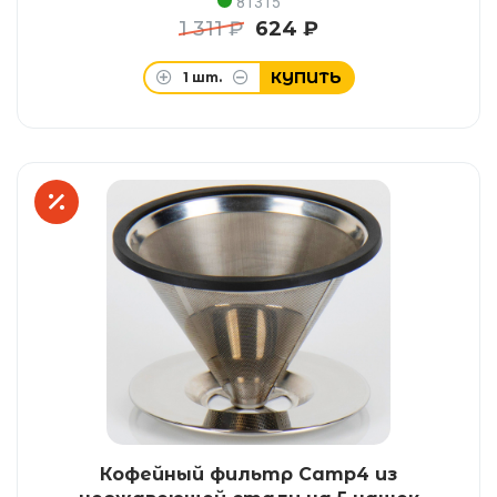
81315
1 311 ₽
624 ₽
КУПИТЬ
1
шт.
Кофейный фильтр Camp4 из