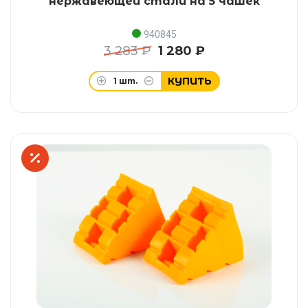
нержавеющей стали на 5 чашек
940845
3 283 ₽
1 280 ₽
КУПИТЬ
1
шт.