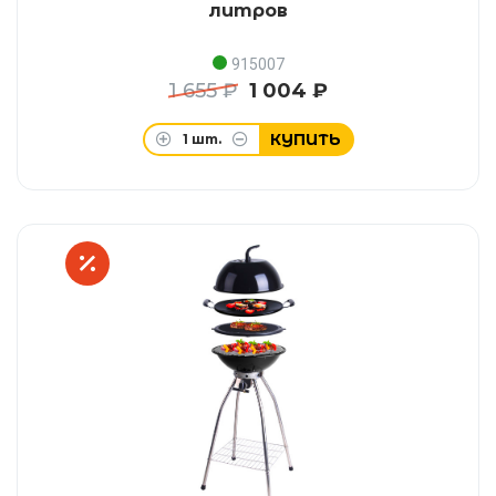
литров
915007
1 655 ₽
1 004 ₽
КУПИТЬ
1
шт.