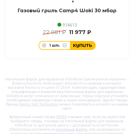
Газовый гриль Camp4 Woki 30 мбар
914613
22 081 ₽
11 977 ₽
КУПИТЬ
1
шт.
Напольный фартук для караванов 600х45см (оригинальное название —
Bodenschürze für Wohnwagen 600x45cm) в наличии в интернет-
магазине Reimo.ru по цене 10 259 ₽. Комплектация, характеристики,
спецификации и внешний вид
Напольный фартук для караванов
600х45см
могут отличаться от заявленных. Перед покупкой уточняйте
необходимые параметры товара у наших менеджеров. Другие товары
бренда
Reimo Tent Technology
можно посмотреть в каталоге на нашем
сайте.
Артикульный номер товара
90599
поможет вам, если вы ищете или
выбираете товары, похожие на
Напольный фартук для караванов
600х45см
по доступной цене и с доставкой по всей России.
Обязательно взгляните на
напольный фартук
, или ознакомьтесь со
всеми разделами интернет-магазина для автопутешественников