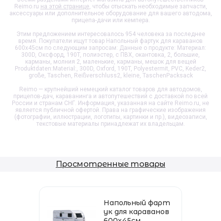
Reimo.ru
на этой странице
, чтобы отыскать необходимые запчасти,
аксессуары или дополнительное оборудование для вашего автодома,
прицепа-дачи или кемпера.
Этим предложением интересовалось 954 человека за последнее
время. Покупатели ищут товар
Напольный фартук для караванов
600х45см
по следующим запросам: Данные о продукте: Материал:
300D, Оксфорд, 190T, полиэстер, с ПВХ, окантовка, 2, большие,
карманы, молния 2, маленькие, карманы, мешок для вещей
Produktdaten:Material:, 300D, Oxford, 190T, Polyestermit, PVC, Keder2,
große, Taschen, Reißverschluss2, kleine, TaschenPacksack
Reimo — крупнейший немецкий каталог товаров для автодомов,
прицепов-дач, караванинга и автопутешествий с доставкой по всей
России и странам СНГ. Информация, указанная на сайте Reimo.ru, не
является публичной офертой. Права на графические изображения
(фотографии, иллюстрации, логотипы, картинки и пр.), видеозаписи,
текстовые материалы принадлежат их владельцам.
Просмотренные товары
Напольный фарт
ук для караванов
600х45см