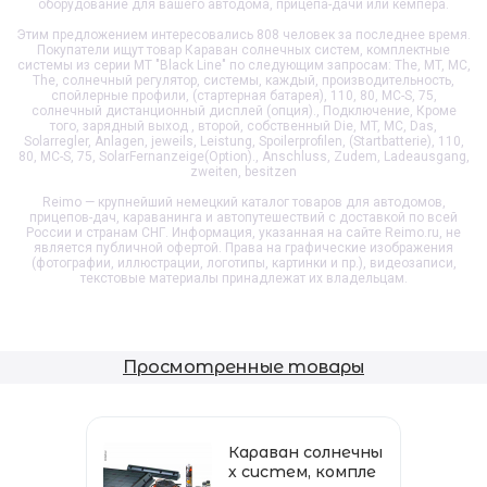
оборудование для вашего автодома, прицепа-дачи или кемпера.
Этим предложением интересовались 808 человек за последнее время.
Покупатели ищут товар
Караван солнечных систем, комплектные
системы из серии МТ "Black Line"
по следующим запросам: The, MT, MC,
The, солнечный регулятор, системы, каждый, производительность,
спойлерные профили, (стартерная батарея), 110, 80, MC-S, 75,
солнечный дистанционный дисплей (опция)., Подключение, Кроме
того, зарядный выход , второй, собственный Die, MT, MC, Das,
Solarregler, Anlagen, jeweils, Leistung, Spoilerprofilen, (Startbatterie), 110,
80, MC-S, 75, SolarFernanzeige(Option)., Anschluss, Zudem, Ladeausgang,
zweiten, besitzen
Reimo — крупнейший немецкий каталог товаров для автодомов,
прицепов-дач, караванинга и автопутешествий с доставкой по всей
России и странам СНГ. Информация, указанная на сайте Reimo.ru, не
является публичной офертой. Права на графические изображения
(фотографии, иллюстрации, логотипы, картинки и пр.), видеозаписи,
текстовые материалы принадлежат их владельцам.
Просмотренные товары
Караван солнечны
х систем, компле