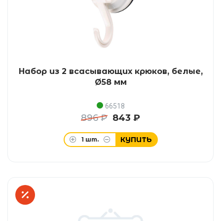
Набор из 2 всасывающих крюков, белые,
Ø58 мм
66518
896 ₽
843 ₽
КУПИТЬ
1
шт.