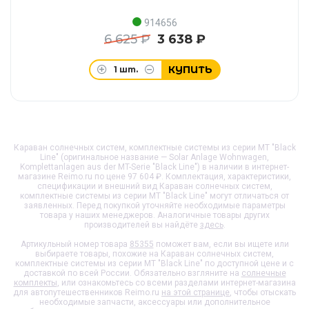
914656
6 625 ₽
3 638 ₽
КУПИТЬ
1
шт.
Караван солнечных систем, комплектные системы из серии МТ "Black
Line" (оригинальное название — Solar Anlage Wohnwagen,
Komplettanlagen aus der MT-Serie "Black Line") в наличии в интернет-
магазине Reimo.ru по цене 97 604 ₽. Комплектация, характеристики,
спецификации и внешний вид
Караван солнечных систем,
комплектные системы из серии МТ "Black Line"
могут отличаться от
заявленных. Перед покупкой уточняйте необходимые параметры
товара у наших менеджеров. Аналогичные товары других
производителей вы найдёте
здесь
.
Артикульный номер товара
85355
поможет вам, если вы ищете или
выбираете товары, похожие на
Караван солнечных систем,
комплектные системы из серии МТ "Black Line"
по доступной цене и с
доставкой по всей России. Обязательно взгляните на
солнечные
комплекты
, или ознакомьтесь со всеми разделами интернет-магазина
для автопутешественников Reimo.ru
на этой странице
, чтобы отыскать
необходимые запчасти, аксессуары или дополнительное