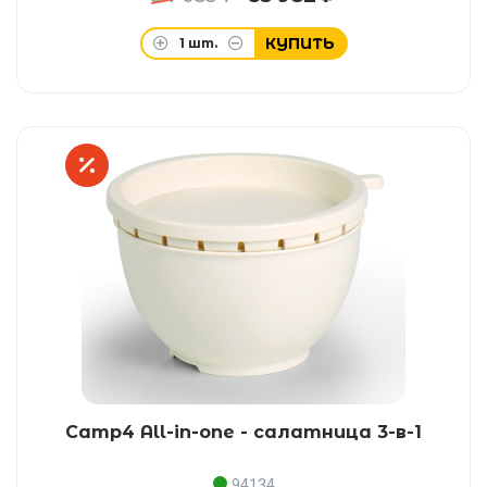
КУПИТЬ
1
шт.
Camp4 All-in-one - салатница 3-в-1
94134