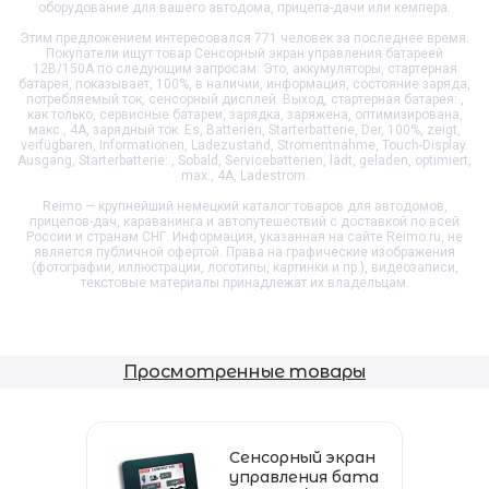
оборудование для вашего автодома, прицепа-дачи или кемпера.
Этим предложением интересовался 771 человек за последнее время.
Покупатели ищут товар
Сенсорный экран управления батареей
12В/150А
по следующим запросам: Это, аккумуляторы, стартерная
батарея, показывает, 100%, в наличии, информация, состояние заряда,
потребляемый ток, сенсорный дисплей. Выход, стартерная батарея: ,
как только, сервисные батареи, зарядка, заряжена, оптимизирована,
макс., 4А, зарядный ток. Es, Batterien, Starterbatterie, Der, 100%, zeigt,
verfügbaren, Informationen, Ladezustand, Stromentnahme, Touch-Display.
Ausgang, Starterbatterie: , Sobald, Servicebatterien, lädt, geladen, optimiert,
max., 4A, Ladestrom.
Reimo — крупнейший немецкий каталог товаров для автодомов,
прицепов-дач, караванинга и автопутешествий с доставкой по всей
России и странам СНГ. Информация, указанная на сайте Reimo.ru, не
является публичной офертой. Права на графические изображения
(фотографии, иллюстрации, логотипы, картинки и пр.), видеозаписи,
текстовые материалы принадлежат их владельцам.
Просмотренные товары
Сенсорный экран
управления бата