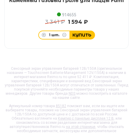
Каменный газовый гриль для пиццы Fami
914655
3 341 ₽
1 594 ₽
КУПИТЬ
1
шт.
Сенсорный экран управления батареей 12В/150А (оригинальное
название — Touchscreen Batterie-Management 12V/150A) в наличии в
интернет-магазине Reimo.ru по цене 52 411 ₽. Комплектация,
характеристики, спецификации и внешний вид
Сенсорный экран
управления батареей 12В/150А
могут отличаться от заявленных. Перед
покупкой уточняйте необходимые параметры товара у наших
менеджеров. Другие товары бренда
NDS
можно посмотреть в каталоге
на нашем сайте.
Артикульный номер товара
85182
поможет вам, если вы ищете или
выбираете товары, похожие на
Сенсорный экран управления батареей
12В/150А
по доступной цене и с доставкой по всей России.
Обязательно взгляните на
Кемпер с панелью дисплея 12 В
, или
ознакомьтесь со всеми разделами интернет-магазина для
автопутешественников Reimo.ru
на этой странице
, чтобы отыскать
необходимые запчасти, аксессуары или дополнительное