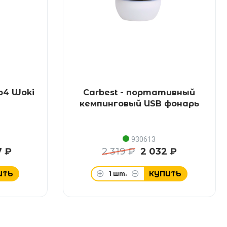
p4 Woki
Carbest - портативный
кемпинговый USB фонарь
930613
7 ₽
2 319 ₽
2 032 ₽
ИТЬ
КУПИТЬ
1
шт.