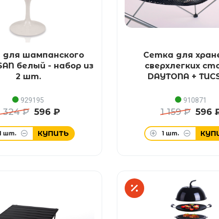
 для шампанского
Сетка для хран
AN белый - набор из
сверхлегких ст
2 шт.
DAYTONA + TUC
929195
910871
1 324 ₽
596 ₽
1 159 ₽
596 
КУПИТЬ
КУП
1
шт.
1
шт.