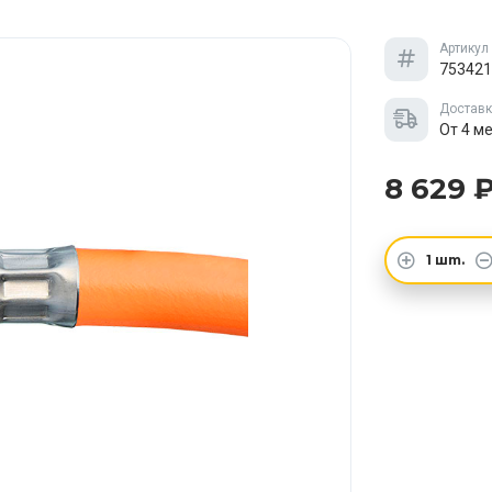
Артикул
753421
Достав
От 4 м
8 629 
1
шт.