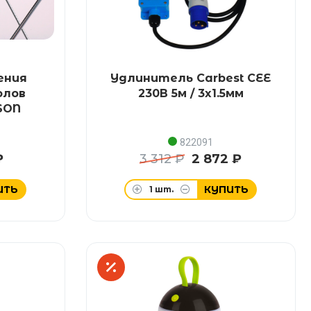
ения
Удлинитель Carbest CEE
олов
230В 5м / 3x1.5мм
SON
822091
₽
3 312 ₽
2 872 ₽
ИТЬ
КУПИТЬ
1
шт.