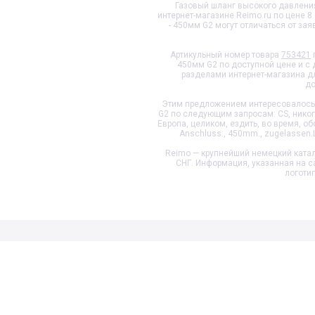
Газовый шланг высокого давления
интернет-магазине Reimo.ru по цене 
- 450мм G2
могут отличаться от за
Артикульный номер товара
753421
450мм G2
по доступной цене и с 
разделами интернет-магазина д
до
Этим предложением интересовалось 
G2
по следующим запросам: CS, никогд
Европа, целиком, ездить, во время, обо
Anschluss:, 450mm., zugelassen.Lä
Reimo — крупнейший немецкий катал
СНГ. Информация, указанная на с
логоти