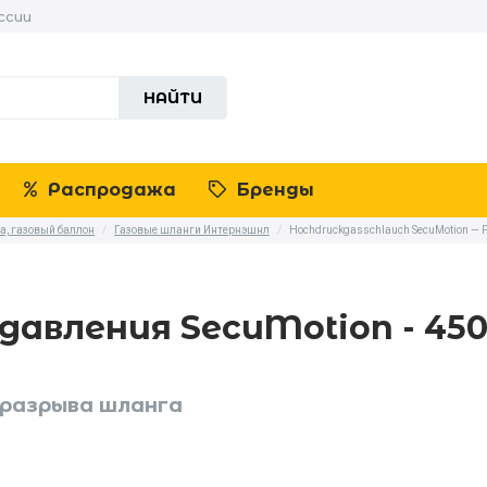
ссии
НАЙТИ
Распродажа
Бренды
та, газовый баллон
/
Газовые шланги Интернэшнл
/
Hochdruckgasschlauch SecuMotion — 
давления SecuMotion - 45
 разрыва шланга