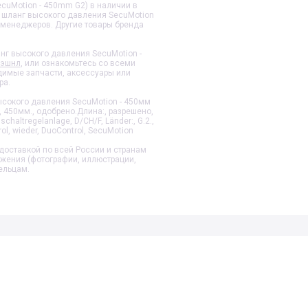
cuMotion - 450mm G2) в наличии в
 шланг высокого давления SecuMotion
 менеджеров. Другие товары бренда
нг высокого давления SecuMotion -
нэшнл
, или ознакомьтесь со всеми
одимые запчасти, аксессуары или
ра.
ысокого давления SecuMotion - 450мм
, 450мм., одобрено.Длина:, разрешено,
haltregelanlage, D/CH/F, Länder:, G.2.,
ol, wieder, DuoControl, SecuMotion
доставкой по всей России и странам
ажения (фотографии, иллюстрации,
ельцам.