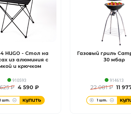
4 HUGO - Стол на
Газовый гриль Cam
сах из алюминия с
30 мбар
мкой и крючком
910593
914613
 625 ₽
4 590 ₽
22 081 ₽
11 97
КУПИТЬ
КУП
1
шт.
1
шт.