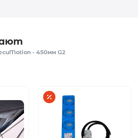
пают
cuMotion - 450мм G2