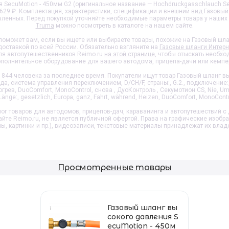
 SecuMotion - 450мм G2 (оригинальное название — Hochdruckgasschlauch Se
8 629 ₽. Комплектация, характеристики, спецификации и внешний вид
Газовый
явленных. Перед покупкой уточняйте необходимые параметры товара у наших
Truma
можно посмотреть в каталоге на нашем сайте.
поможет вам, если вы ищете или выбираете товары, похожие на
Газовый шла
доставкой по всей России. Обязательно взгляните на
Газовые шланги Интер
ля автопутешественников Reimo.ru
на этой странице
, чтобы отыскать необх
полнительное оборудование для вашего автодома, прицепа-дачи или кемпе
844 человека за последнее время. Покупатели ищут товар
Газовый шланг в
а, система управления переключением, D/CH/F, страны:, G.2., подключение:
грев, DuoComfort, MonoControl, снова , ДуоКонтроль , Секумотион CS, Nie, Umsc
nge:, gesetzlich, Europa, ganz, Fahrt, während, Heizen, DuoComfort, MonoContr
ог товаров для автодомов, прицепов-дач, караванинга и автопутешествий с 
айте Reimo.ru, не является публичной офертой. Права на графические изобр
пы, картинки и пр.), видеозаписи, текстовые материалы принадлежат их влад
Просмотренные товары
Газовый шланг вы
сокого давления S
ecuMotion - 450м