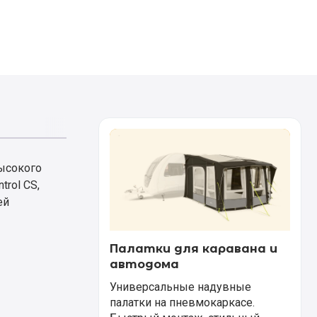
высокого
rol CS,
ей
Палатки для каравана и
автодома
Универсальные надувные
палатки на пневмокаркасе.