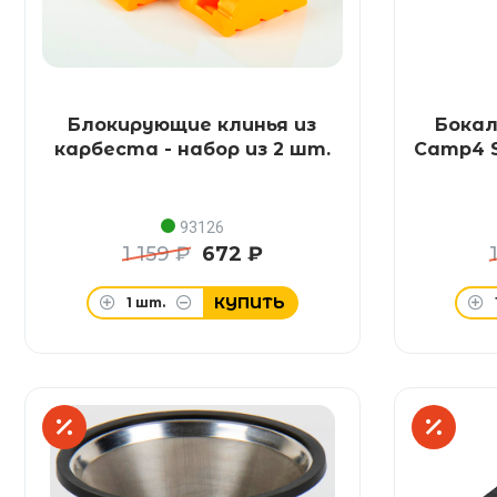
Блокирующие клинья из
Бокал
карбеста - набор из 2 шт.
Camp4 S
93126
1 159 ₽
672 ₽
КУПИТЬ
1
шт.