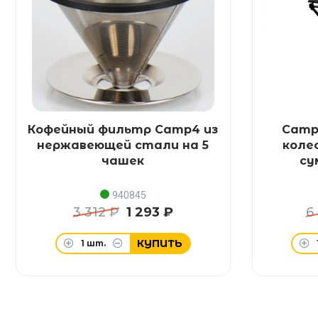
Кофейный фильтр Camp4 из
Camp
нержавеющей стали на 5
коле
чашек
су
940845
3 312 ₽
1 293 ₽
6
КУПИТЬ
1
шт.