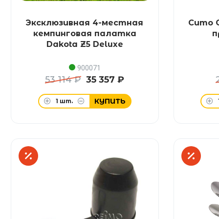
Эксклюзивная 4-местная
Сито C
кемпинговая палатка
п
Dakota Z5 Deluxe
900071
53 114 ₽
35 357 ₽
КУПИТЬ
1
шт.