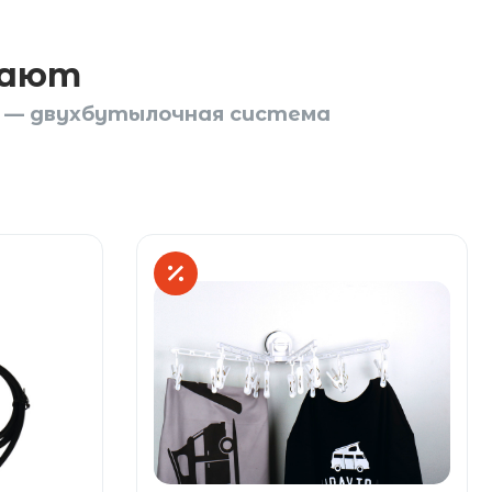
пают
S — двухбутылочная система