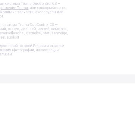
ая система Truma DuoControl CS —
равление Truma
, или ознакомьтесь со
обходимые запчасти, аксессуары или
ра.
я система Truma DuoControl CS —
ий, статус, дисплей, четкий, комфорт:,
eserveflasche., Betriebs-, Statusanzeige,
ies, auslöst
доставкой по всей России и странам
ажения (фотографии, иллюстрации,
ельцам.