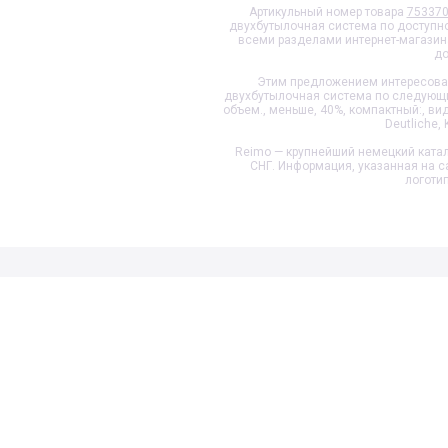
Артикульный номер товара
75337
двухбутылочная система
по доступно
всеми разделами интернет-магазин
до
Этим предложением интересовал
двухбутылочная система
по следующим
объем., меньше, 40%, компактный:, видна.
Deutliche, 
Reimo — крупнейший немецкий катал
СНГ. Информация, указанная на с
логоти