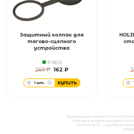
Защитный колпак для
HOLI
тягово-сцепного
сто
устройства
913613
263 ₽
162 ₽
3
КУПИТЬ
1
шт.
Вертикальная система Truma DuoContro
наличии в интернет-магазине Reimo
DuoControl CS — двухбутылочная
менед