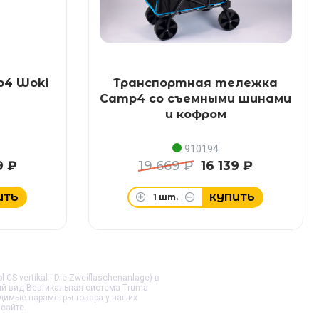
p4 Woki
Транспортная тележка
Camp4 со съемными шинами
и кофром
910194
9 ₽
19 669 ₽
16 139 ₽
ИТЬ
КУПИТЬ
1
шт.
 vertikal - Die Zweiflaschenanlage) в
ий вид
Вертикальная система Truma
одимые параметры товара у наших
сайте.