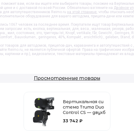
0
поможет вам, если вы ищете или выбираете товары, похожие на
Вертикальн
й цене и с доставкой по всей России. Обязательно взгляните на
Двойное уп
а для автопутешественников Reimo.ru
на этой странице
, чтобы отыскать не
полнительное оборудование для вашего автодома, прицепа-дачи или кемпе
ись 1067 человек за последнее время. Покупатели ищут товар
Вертикальна
 запросам: есть, кнопка, вертикальная, для, веса., маленькая, резерв, рабоч
, жил, состояние, это, триггеры Ist, Knopf, vertikale, får, Gewicht., Geringes, R
Komfort:, Bauvolumen., geringeres, 40%, Kompakt:, ersichtlich)., geleben, Stand, d
ог товаров для автодомов, прицепов-дач, караванинга и автопутешествий с 
айте Reimo.ru, не является публичной офертой. Права на графические изобр
пы, картинки и пр.), видеозаписи, текстовые материалы принадлежат их влад
Просмотренные товары
Вертикальная си
стема Truma Duo
Control CS — двухб
утылочная систе
33 742 ₽
ма