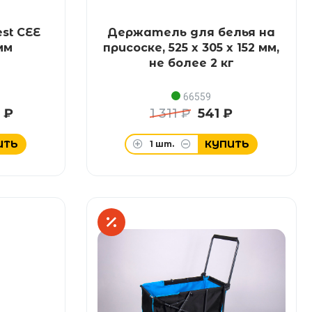
st CEE
Держатель для белья на
5мм
присоске, 525 x 305 x 152 мм,
не более 2 кг
66559
 ₽
1 311 ₽
541 ₽
ИТЬ
КУПИТЬ
1
шт.