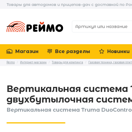
Товары для автодомов и прицепов-дач с доставкой по Ро
Магазин
Все разделы
Новинки
Reimo
/
Интернет-магазин
/
Товары для кемпинга
/
Газовая техника, газовая пли
Вертикальная система T
двухбутылочная систе
Вертикальная система Truma DuoContro