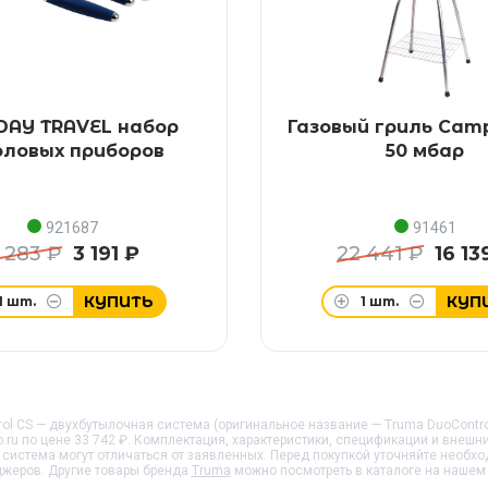
DAY TRAVEL набор
Газовый гриль Cam
ловых приборов
50 мбар
921687
91461
 283 ₽
3 191 ₽
22 441 ₽
16 13
КУПИТЬ
КУП
1
шт.
1
шт.
l CS — двухбутылочная система (оригинальное название — Truma DuoControl CS
.ru по цене 33 742 ₽. Комплектация, характеристики, спецификации и внешн
 система
могут отличаться от заявленных. Перед покупкой уточняйте необх
жеров. Другие товары бренда
Truma
можно посмотреть в каталоге на нашем 