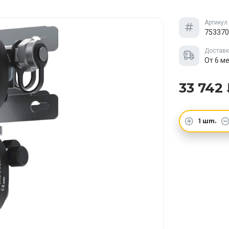
Артикул
753370
Достав
От 6 м
33 742
1
шт.