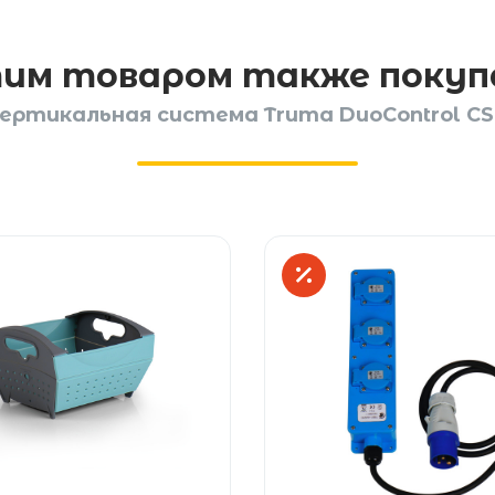
тим товаром также поку
ертикальная система Truma DuoControl C