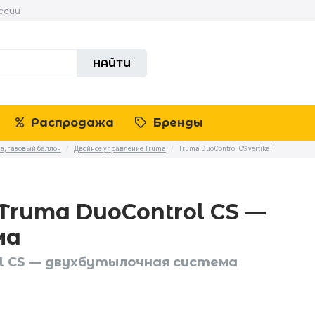
ссии
НАЙТИ
Распродажа
Бренды
та, газовый баллон
/
Двойное управление Truma
/
Truma DuoControl CS vertikal
ruma DuoControl CS —
ма
l CS — двухбутылочная система