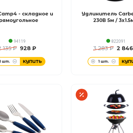
amp4 - складное и
Удлинитель Carbe
рямоугольное
230В 5м / 3x1.
94119
822091
2 135 ₽
928 ₽
3 283 ₽
2 846
КУПИТЬ
КУП
1
шт.
1
шт.