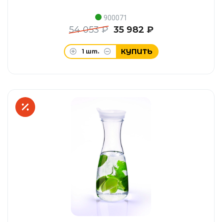
900071
54 053 ₽
35 982 ₽
КУПИТЬ
1
шт.