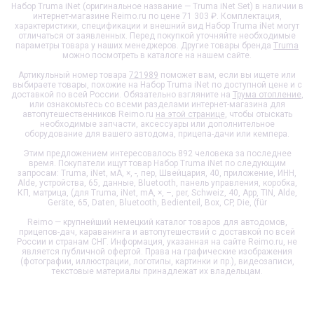
Набор Truma iNet (оригинальное название — Truma iNet Set) в наличии в
интернет-магазине Reimo.ru по цене 71 303 ₽. Комплектация,
характеристики, спецификации и внешний вид
Набор Truma iNet
могут
отличаться от заявленных. Перед покупкой уточняйте необходимые
параметры товара у наших менеджеров. Другие товары бренда
Truma
можно посмотреть в каталоге на нашем сайте.
Артикульный номер товара
721989
поможет вам, если вы ищете или
выбираете товары, похожие на
Набор Truma iNet
по доступной цене и с
доставкой по всей России. Обязательно взгляните на
Трума отопление
,
или ознакомьтесь со всеми разделами интернет-магазина для
автопутешественников Reimo.ru
на этой странице
, чтобы отыскать
необходимые запчасти, аксессуары или дополнительное
оборудование для вашего автодома, прицепа-дачи или кемпера.
Этим предложением интересовалось 892 человека за последнее
время. Покупатели ищут товар
Набор Truma iNet
по следующим
запросам: Truma, iNet, мА, ×, -, пер, Швейцария, 40, приложение, ИНН,
Alde, устройства, 65, данные, Bluetooth, панель управления, коробка,
КП, матрица, (для Truma, iNet, mA, ×, –, per, Schweiz, 40, App, TIN, Alde,
Geräte, 65, Daten, Bluetooth, Bedienteil, Box, CP, Die, (für
Reimo — крупнейший немецкий каталог товаров для автодомов,
прицепов-дач, караванинга и автопутешествий с доставкой по всей
России и странам СНГ. Информация, указанная на сайте Reimo.ru, не
является публичной офертой. Права на графические изображения
(фотографии, иллюстрации, логотипы, картинки и пр.), видеозаписи,
текстовые материалы принадлежат их владельцам.