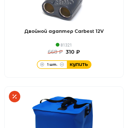
Двойной адаптер Carbest 12V
81321
668 ₽
310 ₽
КУПИТЬ
1
шт.