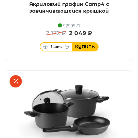
Акриловый графин Camp4 с
завинчивающейся крышкой
9290971
2 172 ₽
2 049 ₽
КУПИТЬ
1
шт.