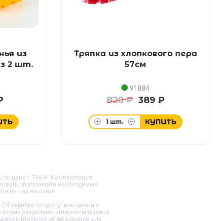
нья из
Тряпка из хлопкового пера
з 2 шт.
57см
91884
₽
820 ₽
389 ₽
ИТЬ
КУПИТЬ
1
шт.
u по цене 1 786 ₽. Комплектация,
 покупкой уточняйте необходимые
оге на нашем сайте.
 EN серебро
по доступной цене и с
со всеми разделами интернет-магазина
и дополнительное оборудование для