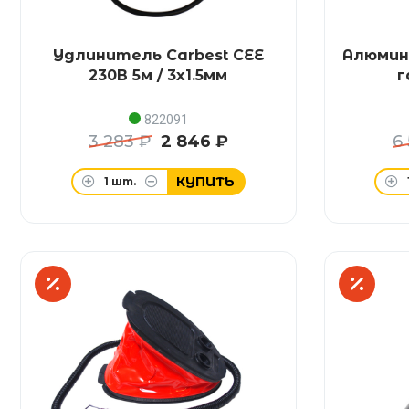
Удлинитель Carbest CEE
Алюмин
230В 5м / 3x1.5мм
г
822091
3 283 ₽
2 846 ₽
6
КУПИТЬ
1
шт.