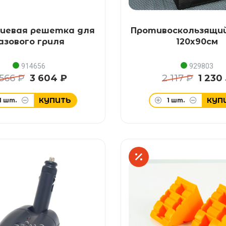
иевая решетка для
Противоскользящий
азового гриля
120x90см
914656
929803
 566 ₽
3 604 ₽
2 117 ₽
1 230
КУПИТЬ
КУП
1
шт.
1
шт.