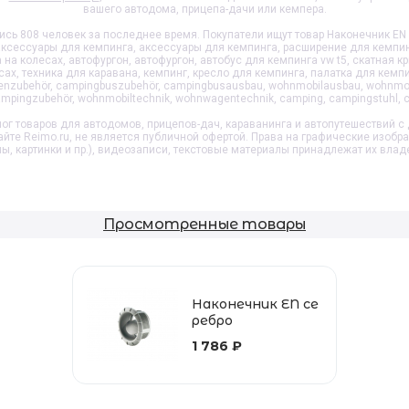
вашего автодома, прицепа-дачи или кемпера.
сь 808 человек за последнее время. Покупатели ищут товар
Наконечник EN
аксессуары для кемпинга, аксессуары для кемпинга, расширение для кемпи
на колесах, автофургон, автофургон, автобус для кемпинга vw t5, скатная 
сах, техника для каравана, кемпинг, кресло для кемпинга, палатка для кемпи
nzubehör, campingbuszubehör, campingbusausbau, wohnmobilausbau, wohnmobi
ampingzubehör, wohnmobiltechnik, wohnwagentechnik, camping, campingstuhl, c
ог товаров для автодомов, прицепов-дач, караванинга и автопутешествий с 
айте Reimo.ru, не является публичной офертой. Права на графические изобр
пы, картинки и пр.), видеозаписи, текстовые материалы принадлежат их влад
Просмотренные товары
Наконечник EN се
ребро
1 786 ₽