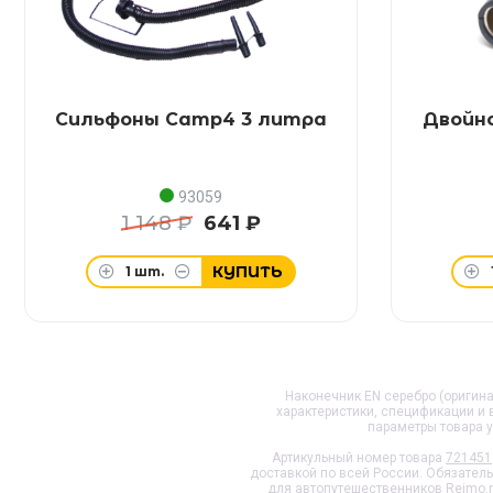
Сильфоны Camp4 3 литра
Двойно
93059
1 148 ₽
641 ₽
КУПИТЬ
1
шт.
Наконечник EN серебро (оригинал
характеристики, спецификации и
параметры товара 
Артикульный номер товара
721451
доставкой по всей России. Обязател
для автопутешественников Reimo.