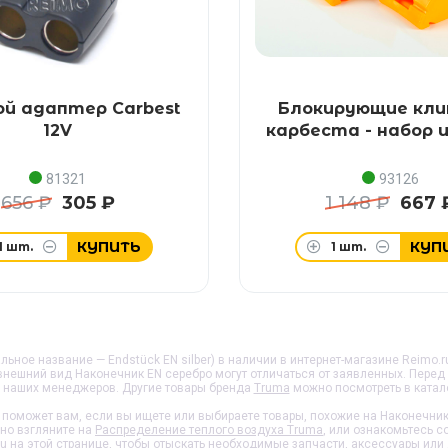
й адаптер Carbest
Блокирующие кли
12V
карбеста - набор и
81321
93126
656 ₽
305 ₽
1 148 ₽
667 
КУПИТЬ
КУП
1
шт.
1
шт.
ьное название — Endstück EN silber) в наличии в интернет-магазине Reimo.r
 внешний вид
Наконечник EN серебро
могут отличаться от заявленных. Перед
у наших менеджеров. Другие товары бренда
Truma
можно посмотреть в катал
поможет вам, если вы ищете или выбираете товары, похожие на
Наконечник
ьно взгляните на
Распределение теплого воздуха Truma
, или ознакомьтесь 
ru
на этой странице
, чтобы отыскать необходимые запчасти, аксессуары ил