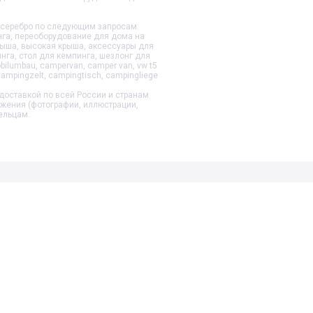
 серебро
по следующим запросам:
нга, переоборудование для дома на
крыша, высокая крыша, аксессуары для
нга, стол для кемпинга, шезлонг для
lumbau, campervan, camper van, vw t5
ampingzelt, campingtisch, campingliege
доставкой по всей России и странам
ажения (фотографии, иллюстрации,
ельцам.