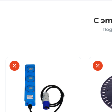
С э
Под