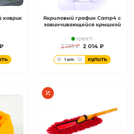
 коврик
Акриловый графин Camp4 с
завинчивающейся крышкой
9290971
 ₽
2 135 ₽
2 014 ₽
ИТЬ
КУПИТЬ
1
шт.