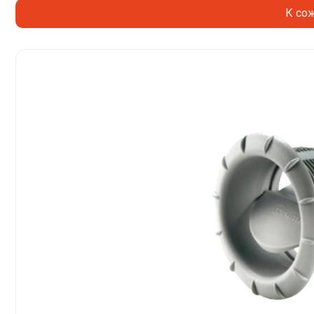
К сож