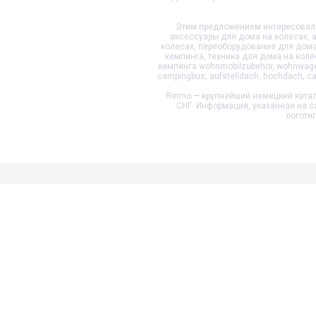
Этим предложением интересовали
аксессуары для дома на колесах, 
колесах, переоборудование для дома 
кемпинга, техника для дома на коле
кемпинга wohnmobilzubehör, wohnwage
campingbus, aufstelldach, hochdach, c
Reimo — крупнейший немецкий катал
СНГ. Информация, указанная на с
логоти