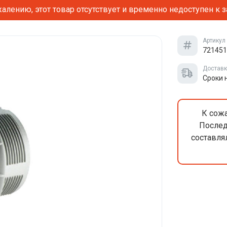
алению, этот товар отсутствует и временно недоступен к з
Артикул
721451
Достав
Сроки 
К сожа
Послед
составля