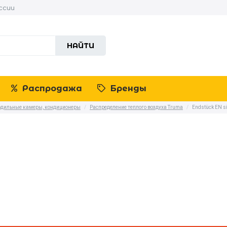
ссии
НАЙТИ
Распродажа
Бренды
лодильные камеры, кондиционеры
/
Распределение теплого воздуха Truma
/
Endstück EN si