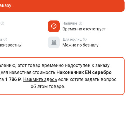
аказу.
Наличие
Временно отсутствует
ка
Для юр.лиц
неизвестны
Можно по безналу
лению, этот товар временно недоступен к заказу.
няя известная стоимость
Наконечник EN серебро
ла
1 786 ₽
.
Нажмите здесь
если хотите задать вопрос
об этом товаре.