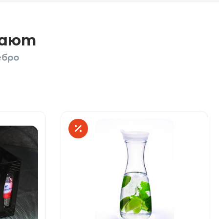
пают
ебро