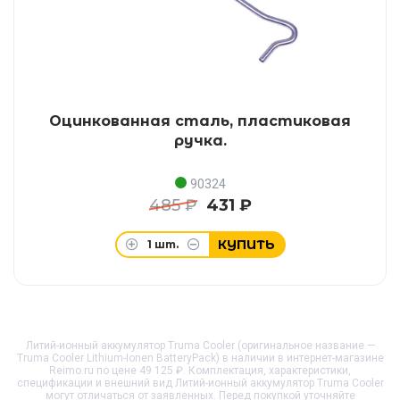
Оцинкованная сталь, пластиковая
ручка.
90324
485 ₽
431 ₽
КУПИТЬ
1
шт.
Литий-ионный аккумулятор Truma Cooler (оригинальное название —
Truma Cooler Lithium-Ionen BatteryPack) в наличии в интернет-магазине
Reimo.ru по цене 49 125 ₽. Комплектация, характеристики,
спецификации и внешний вид
Литий-ионный аккумулятор Truma Cooler
могут отличаться от заявленных. Перед покупкой уточняйте