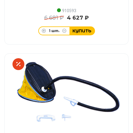
910593
6 681 ₽
4 627 ₽
КУПИТЬ
1
шт.