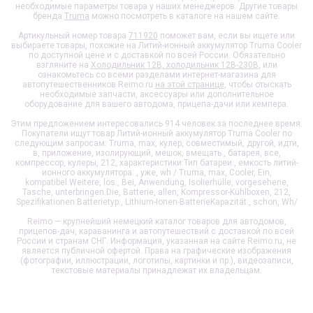
необходимые параметры товара у наших менеджеров. Другие товары
бренда
Truma
можно посмотреть в каталоге на нашем сайте.
Артикульный номер товара
711920
поможет вам, если вы ищете или
выбираете товары, похожие на
Литий-ионный аккумулятор Truma Cooler
по доступной цене и с доставкой по всей России. Обязательно
взгляните на
Холодильник 12В, холодильник 12В-230В
, или
ознакомьтесь со всеми разделами интернет-магазина для
автопутешественников Reimo.ru
на этой странице
, чтобы отыскать
необходимые запчасти, аксессуары или дополнительное
оборудование для вашего автодома, прицепа-дачи или кемпера.
Этим предложением интересовались 914 человек за последнее время.
Покупатели ищут товар
Литий-ионный аккумулятор Truma Cooler
по
следующим запросам: Truma, max, кулер, совместимый, другой, идти,
в, приложение, изолирующий, мешок, вмещать., батарея, все,
компрессор, кулеры, 212, характеристики:Тип батареи:, емкость литий-
ионного аккумулятора: , уже, wh / Truma, max, Cooler, Ein,
kompatibel.Weitere, los., Bei, Anwendung, Isolierhülle, vorgesehene,
Tasche, unterbringen.Die, Batterie, allen, Kompressor-Kühlboxen, 212,
Spezifikationen:Batterietyp:, Lithium-Ionen-BatterieKapazität:, schon, Wh/
Reimo — крупнейший немецкий каталог товаров для автодомов,
прицепов-дач, караванинга и автопутешествий с доставкой по всей
России и странам СНГ. Информация, указанная на сайте Reimo.ru, не
является публичной офертой. Права на графические изображения
(фотографии, иллюстрации, логотипы, картинки и пр.), видеозаписи,
текстовые материалы принадлежат их владельцам.