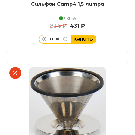
Сильфон Camp4 1,5 литра
93065
834 ₽
431 ₽
КУПИТЬ
1
шт.