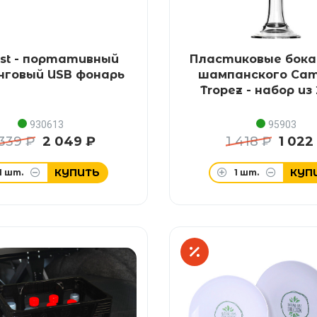
st - портативный
Пластиковые бока
нговый USB фонарь
шампанского Cam
Tropez - набор из
930613
95903
 339 ₽
2 049 ₽
1 418 ₽
1 022
КУПИТЬ
КУП
1
шт.
1
шт.