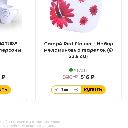
ATURE -
Camp4 Red Flower - Набор
 персоны
меламиновых тарелок (Ø
22,5 см)
917011
 ₽
820 ₽
516 ₽
ИТЬ
КУПИТЬ
1
шт.
V, 7L) в наличии в интернет-магазине
сная коробка Dometic 12V, 7л
могут