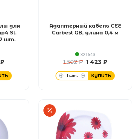
лы для
Адаптерный кабель CEE
p4 St.
Carbest GB, длина 0,4 м
 2 шт.
821543
 ₽
1 502 ₽
1 423 ₽
ИТЬ
КУПИТЬ
1
шт.