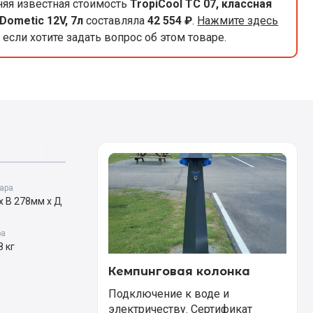
яя известная стоимость
TropiCool TC 07, классная
Dometic 12V, 7л
составляла
42 554 ₽
.
Нажмите здесь
если хотите задать вопрос об этом товаре.
ара
х В 278мм х Д
ра
8 кг
Кемпинговая колонка
Подключение к воде и
электричеству. Сертификат