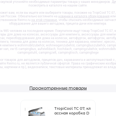
 покупкой уточняйте необходимые параметры товара у наших менеджеров. Др
посмотреть в каталоге на нашем сайте.
ожет вам, если вы ищете или выбираете товары, похожие на
TropiCool TC 07
всей России. Обязательно взгляните на
новинки в каталоге оборудования
или
ственников Reimo.ru
на этой странице
, чтобы отыскать необходимые запчас
оборудование для вашего автодома, прицепа-дачи или кемпера.
 985 человек за последнее время. Покупатели ищут товар
TropiCool TC 07,
ры для дома на колесах, аксессуары для кемпинга, аксессуары для кемпи
х, переоборудование для дома на колесах, автофургон, автофургон, автобу
инга, техника для дома на колесах, техника для каравана, кемпинг, кресло 
ля кемпинга wohnmobilzubehör, wohnwagenzubehör, campingbuszubehör, campi
 van, vw t5 campingbus, aufstelldach, hochdach, campingzubehör, wohnmobilt
campingstuhl, campingzelt, campingtisch, campingliege
ог товаров для автодомов, прицепов-дач, караванинга и автопутешествий с 
айте Reimo.ru, не является публичной офертой. Права на графические изобр
пы, картинки и пр.), видеозаписи, текстовые материалы принадлежат их влад
Просмотренные товары
TropiCool TC 07, кл
ассная коробка D