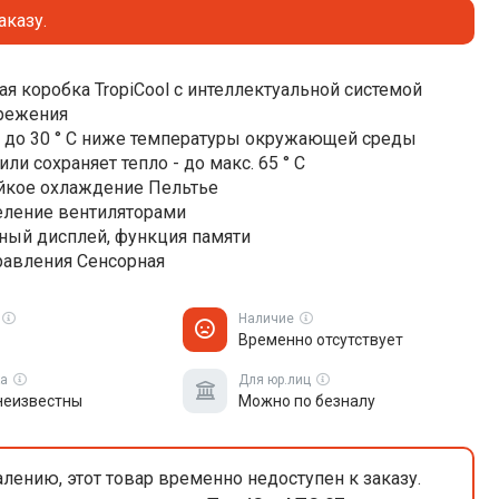
аказу.
я коробка TropiCool с интеллектуальной системой
режения
 до 30 ° C ниже температуры окружающей среды
или сохраняет тепло - до макс. 65 ° С
йкое охлаждение Пельтье
ление вентиляторами
ный дисплей, функция памяти
равления Сенсорная
Наличие
Временно отсутствует
ка
Для юр.лиц
неизвестны
Можно по безналу
лению, этот товар временно недоступен к заказу.