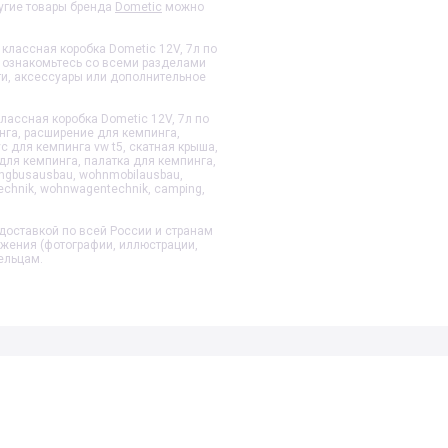
угие товары бренда
Dometic
можно
, классная коробка Dometic 12V, 7л
по
 ознакомьтесь со всеми разделами
ти, аксессуары или дополнительное
 классная коробка Dometic 12V, 7л
по
нга, расширение для кемпинга,
с для кемпинга vw t5, скатная крыша,
для кемпинга, палатка для кемпинга,
ngbusausbau, wohnmobilausbau,
echnik, wohnwagentechnik, camping,
доставкой по всей России и странам
ажения (фотографии, иллюстрации,
ельцам.