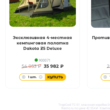
Эксклюзивная 4-местная
Против
кемпинговая палатка
Dakota Z5 Deluxe
900071
54 053 ₽
35 982 ₽
2
КУПИТЬ
1
шт.
TropiCool TC 07, классная коробка D
Reimo.ru по цене 42 554 ₽. Комп