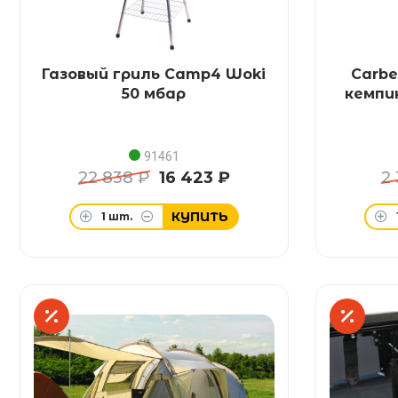
Газовый гриль Camp4 Woki
Carbe
50 мбар
кемпи
91461
22 838 ₽
16 423 ₽
2
КУПИТЬ
1
шт.