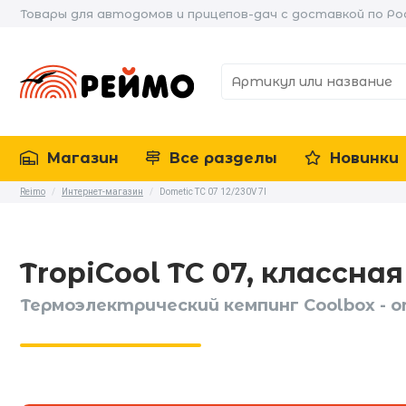
Товары для автодомов и прицепов-дач с доставкой по Ро
Магазин
Все разделы
Новинки
Reimo
/
Интернет-магазин
/
Dometic TC 07 12/230V 7l
TropiCool TC 07, классная
Термоэлектрический кемпинг Coolbox - 