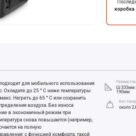
Последн
коробка 
Размер тов
 подходит для мобильного использования
Ш 333мм 
. Охладите до 25 ° C ниже температуры
190мм
кс. Нагреть до 65 ° С или сохранить
Вес това
пределения воздуха. Без износа
около 2,
ение в экономичный режим при
мпература снова повышается (например,
ючается на полную
правления: с функцией комфорта, такой