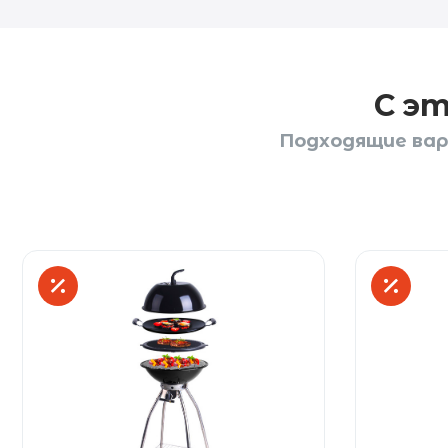
С э
Подходящие вари