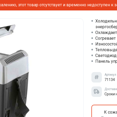
алению, этот товар отсутствует и временно недоступен к з
Холодильна
энергосбе
Охлаждает
Согревает 
Износосто
Тепловыде
Светодиод
Панель уп
Артикул
71134
Достав
Сроки 
К сожа