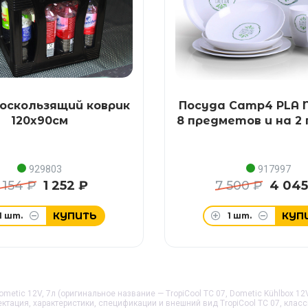
оскользящий коврик
Посуда Camp4 PLA N
120x90см
8 предметов и на 2
929803
917997
 154 ₽
1 252 ₽
7 500 ₽
4 045
КУПИТЬ
КУП
1
шт.
1
шт.
ometic 12V, 7л (оригинальное название — TropiCool TC 07, Dometic Kühlbox 12
лектация, характеристики, спецификации и внешний вид
TropiCool TC 07, клас