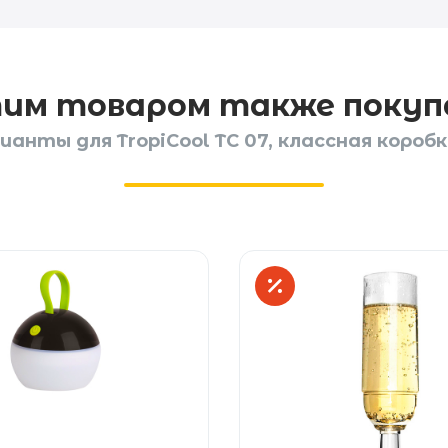
тим товаром также поку
анты для TropiCool TC 07, классная коробка