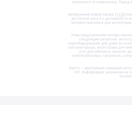
отличаться от заявленных. Перед
Артикульный номер товара
71134
пом
доступной цене и с доставкой по 
интернет-магазина для автопутеше
Этим предложением интересовались
следующим запросам: аксессуа
переоборудование для дома на колеса
высокая крыша, аксессуары для кемп
стол для кемпинга, шезлонг д
wohnmobilumbau, campervan, camper
Reimo — крупнейший немецкий катал
СНГ. Информация, указанная на с
логоти