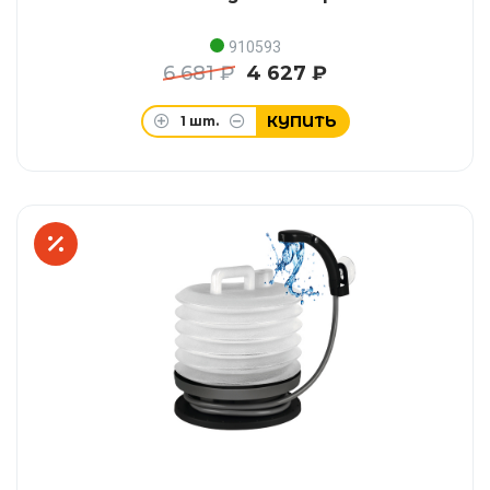
910593
6 681 ₽
4 627 ₽
КУПИТЬ
1
шт.