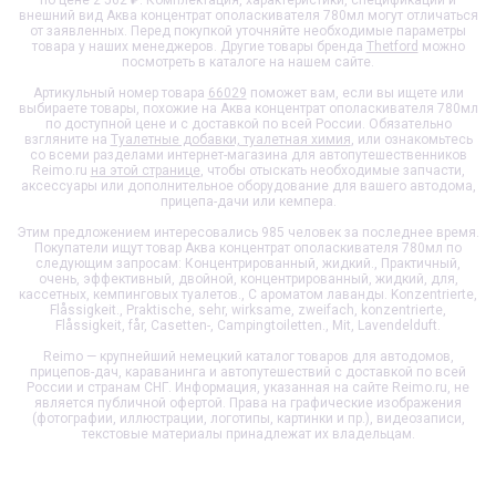
внешний вид
Аква концентрат ополаскивателя 780мл
могут отличаться
от заявленных. Перед покупкой уточняйте необходимые параметры
товара у наших менеджеров. Другие товары бренда
Thetford
можно
посмотреть в каталоге на нашем сайте.
Артикульный номер товара
66029
поможет вам, если вы ищете или
выбираете товары, похожие на
Аква концентрат ополаскивателя 780мл
по доступной цене и с доставкой по всей России. Обязательно
взгляните на
Туалетные добавки, туалетная химия
, или ознакомьтесь
со всеми разделами интернет-магазина для автопутешественников
Reimo.ru
на этой странице
, чтобы отыскать необходимые запчасти,
аксессуары или дополнительное оборудование для вашего автодома,
прицепа-дачи или кемпера.
Этим предложением интересовались 985 человек за последнее время.
Покупатели ищут товар
Аква концентрат ополаскивателя 780мл
по
следующим запросам: Концентрированный, жидкий., Практичный,
очень, эффективный, двойной, концентрированный, жидкий, для,
кассетных, кемпинговых туалетов., С ароматом лаванды. Konzentrierte,
Flåssigkeit., Praktische, sehr, wirksame, zweifach, konzentrierte,
Flåssigkeit, får, Casetten-, Campingtoiletten., Mit, Lavendelduft.
Reimo — крупнейший немецкий каталог товаров для автодомов,
прицепов-дач, караванинга и автопутешествий с доставкой по всей
России и странам СНГ. Информация, указанная на сайте Reimo.ru, не
является публичной офертой. Права на графические изображения
(фотографии, иллюстрации, логотипы, картинки и пр.), видеозаписи,
текстовые материалы принадлежат их владельцам.