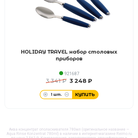
HOLIDAY TRAVEL набор столовых
приборов
921687
3 341 ₽
3 248 ₽
КУПИТЬ
1
шт.
Аква концентрат ополаскивателя 780мл (оригинальное название —
Aqua Rinse Konzentrat 780ml) в наличии в интернет-магазине Reimo.ru
по цене 2 562 ₽. Комплектация, характеристики, спецификации и