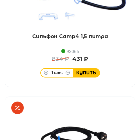
Сильфон Camp4 1,5 литра
93065
834 ₽
431 ₽
КУПИТЬ
1
шт.