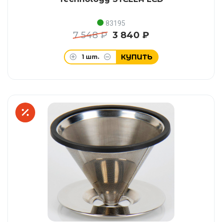
83195
7 548 ₽
3 840 ₽
КУПИТЬ
1
шт.