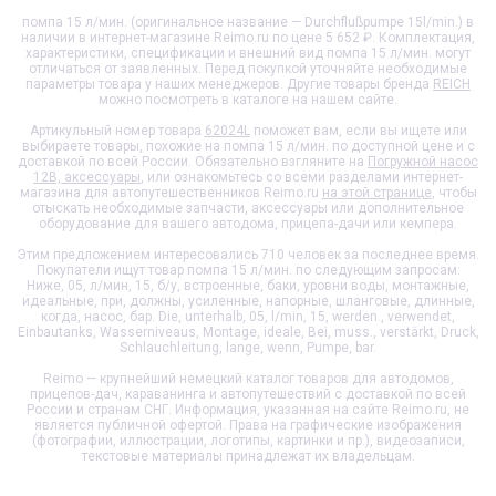
помпа 15 л/мин. (оригинальное название — Durchflußpumpe 15l/min.) в
наличии в интернет-магазине Reimo.ru по цене 5 652 ₽. Комплектация,
характеристики, спецификации и внешний вид
помпа 15 л/мин.
могут
отличаться от заявленных. Перед покупкой уточняйте необходимые
параметры товара у наших менеджеров. Другие товары бренда
REICH
можно посмотреть в каталоге на нашем сайте.
Артикульный номер товара
62024L
поможет вам, если вы ищете или
выбираете товары, похожие на
помпа 15 л/мин.
по доступной цене и с
доставкой по всей России. Обязательно взгляните на
Погружной насос
12В, аксессуары
, или ознакомьтесь со всеми разделами интернет-
магазина для автопутешественников Reimo.ru
на этой странице
, чтобы
отыскать необходимые запчасти, аксессуары или дополнительное
оборудование для вашего автодома, прицепа-дачи или кемпера.
Этим предложением интересовались 710 человек за последнее время.
Покупатели ищут товар
помпа 15 л/мин.
по следующим запросам:
Ниже, 05, л/мин, 15, б/у, встроенные, баки, уровни воды, монтажные,
идеальные, при, должны, усиленные, напорные, шланговые, длинные,
когда, насос, бар. Die, unterhalb, 05, l/min, 15, werden., verwendet,
Einbautanks, Wasserniveaus, Montage, ideale, Bei, muss., verstärkt, Druck,
Schlauchleitung, lange, wenn, Pumpe, bar.
Reimo — крупнейший немецкий каталог товаров для автодомов,
прицепов-дач, караванинга и автопутешествий с доставкой по всей
России и странам СНГ. Информация, указанная на сайте Reimo.ru, не
является публичной офертой. Права на графические изображения
(фотографии, иллюстрации, логотипы, картинки и пр.), видеозаписи,
текстовые материалы принадлежат их владельцам.