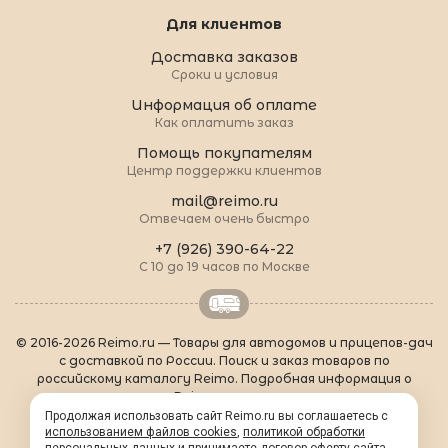
Для клиентов
Доставка заказов
Сроки и условия
Информация об оплате
Как оплатить заказ
Помощь покупателям
Центр поддержки клиентов
mail@reimo.ru
Отвечаем очень быстро
+7 (926) 390-64-22
С 10 до 19 часов по Москве
© 2016-2026 Reimo.ru — Товары для автодомов и прицепов-дач
с доставкой по России. Поиск и заказ товаров по
российскому каталогу Reimo. Подробная информация о
товарах Reimo на русском языке.
О Reimo
|
Популярные товары
|
Формальности
|
Продолжая использовать сайт Reimo.ru вы соглашаетесь с
Контакты
|
sitemap.xml
использованием файлов cookies
,
политикой обработки