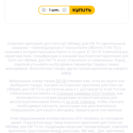
КУПИТЬ
1
шт.
Комплект крепления для Vario rail (480мм) для VW T5 (оригинальное
название — Befestigungssatz f.Varioschiene (480mm) f.VW T5) в
наличии в интернет-магазине Reimo.ru по цене 41 567 ₽. Комплектация,
характеристики, спецификации и внешний вид
Комплект крепления для
Vario rail (480мм) для VW T5
могут отличаться от заявленных. Перед
покупкой уточняйте необходимые параметры товара у наших
менеджеров. Аналогичные товары других производителей вы найдёте
здесь
.
Артикульный номер товара
58108
поможет вам, если вы ищете или
выбираете товары, похожие на
Комплект крепления для Vario rail
(480мм) для VW T5
по доступной цене и с доставкой по всей России.
Обязательно взгляните на
Спальная скамейка V333 TrioStyle
, или
ознакомьтесь со всеми разделами интернет-магазина для
автопутешественников Reimo.ru
на этой странице
, чтобы отыскать
необходимые запчасти, аксессуары или дополнительное
оборудование для вашего автодома, прицепа-дачи или кемпера.
Этим предложением интересовалось 833 человека за последнее
время. Покупатели ищут товар
Комплект крепления для Vario rail
(480мм) для VW T5
по следующим запросам: Направляющие, комплект
крепления, (расстояние между рельсами, 480 мм)., Для, крепления,