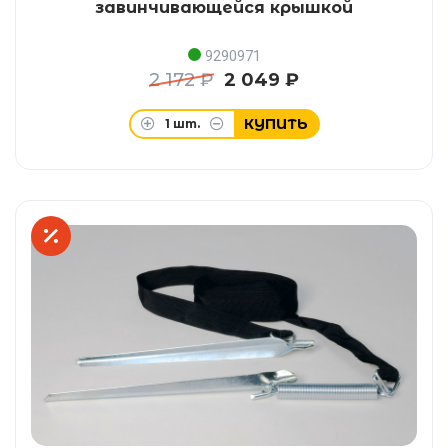
завинчивающейся крышкой
9290971
2 172 ₽
2 049 ₽
КУПИТЬ
1
шт.