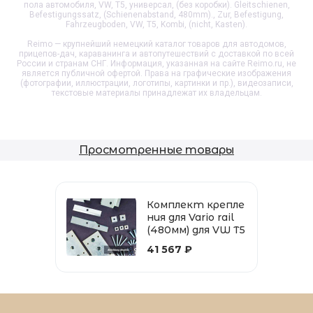
пола автомобиля, VW, T5, универсал, (без коробки). Gleitschienen,
Befestigungssatz, (Schienenabstand, 480mm)., Zur, Befestigung,
Fahrzeugboden, VW, T5, Kombi, (nicht, Kasten).
Reimo — крупнейший немецкий каталог товаров для автодомов,
прицепов-дач, караванинга и автопутешествий с доставкой по всей
России и странам СНГ. Информация, указанная на сайте Reimo.ru, не
является публичной офертой. Права на графические изображения
(фотографии, иллюстрации, логотипы, картинки и пр.), видеозаписи,
текстовые материалы принадлежат их владельцам.
Просмотренные товары
Комплект крепле
ния для Vario rail
(480мм) для VW T5
41 567 ₽