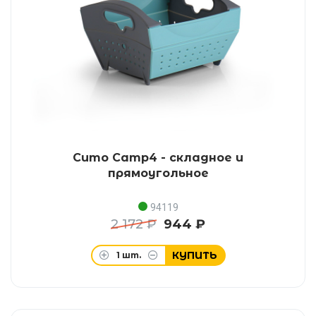
Сито Camp4 - складное и
прямоугольное
94119
2 172 ₽
944 ₽
КУПИТЬ
1
шт.