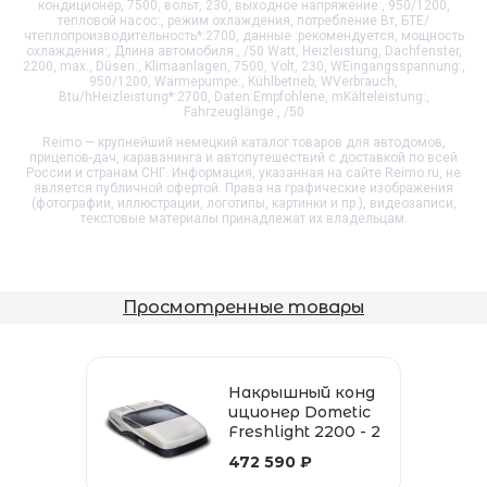
кондиционер, 7500, вольт, 230, выходное напряжение:, 950/1200,
тепловой насос:, режим охлаждения, потребление Вт, БТЕ/
чтеплопроизводительность*:2700, данные :рекомендуется, мощность
охлаждения:, Длина автомобиля:, /50 Watt, Heizleistung, Dachfenster,
2200, max., Düsen:, Klimaanlagen, 7500, Volt, 230, WEingangsspannung:,
950/1200, Wärmepumpe:, Kühlbetrieb, WVerbrauch,
Btu/hHeizleistung*:2700, Daten:Empfohlene, mKälteleistung:,
Fahrzeuglänge:, /50
Reimo — крупнейший немецкий каталог товаров для автодомов,
прицепов-дач, караванинга и автопутешествий с доставкой по всей
России и странам СНГ. Информация, указанная на сайте Reimo.ru, не
является публичной офертой. Права на графические изображения
(фотографии, иллюстрации, логотипы, картинки и пр.), видеозаписи,
текстовые материалы принадлежат их владельцам.
Просмотренные товары
Накрышный конд
иционер Dometic
Freshlight 2200 - 2
30 В
472 590 ₽