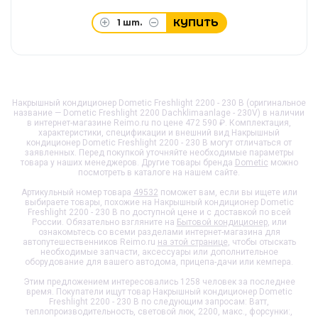
КУПИТЬ
1
шт.
Накрышный кондиционер Dometic Freshlight 2200 - 230 В (оригинальное
название — Dometic Freshlight 2200 Dachklimaanlage - 230V) в наличии
в интернет-магазине Reimo.ru по цене 472 590 ₽. Комплектация,
характеристики, спецификации и внешний вид
Накрышный
кондиционер Dometic Freshlight 2200 - 230 В
могут отличаться от
заявленных. Перед покупкой уточняйте необходимые параметры
товара у наших менеджеров. Другие товары бренда
Dometic
можно
посмотреть в каталоге на нашем сайте.
Артикульный номер товара
49532
поможет вам, если вы ищете или
выбираете товары, похожие на
Накрышный кондиционер Dometic
Freshlight 2200 - 230 В
по доступной цене и с доставкой по всей
России. Обязательно взгляните на
Бытовой кондиционер
, или
ознакомьтесь со всеми разделами интернет-магазина для
автопутешественников Reimo.ru
на этой странице
, чтобы отыскать
необходимые запчасти, аксессуары или дополнительное
оборудование для вашего автодома, прицепа-дачи или кемпера.
Этим предложением интересовались 1258 человек за последнее
время. Покупатели ищут товар
Накрышный кондиционер Dometic
Freshlight 2200 - 230 В
по следующим запросам: Ватт,
теплопроизводительность, световой люк, 2200, макс., форсунки:,