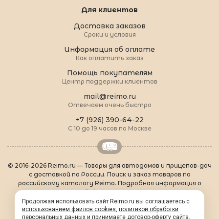
Для клиентов
Доставка заказов
Сроки и условия
Информация об оплате
Как оплатить заказ
Помощь покупателям
Центр поддержки клиентов
mail@reimo.ru
Отвечаем очень быстро
+7 (926) 390-64-22
С 10 до 19 часов по Москве
© 2016-2026 Reimo.ru — Товары для автодомов и прицепов-дач
с доставкой по России. Поиск и заказ товаров по
российскому каталогу Reimo. Подробная информация о
товарах Reimo на русском языке.
О Reimo
|
Популярные товары
|
Формальности
|
Продолжая использовать сайт Reimo.ru вы соглашаетесь с
Контакты
|
sitemap.xml
использованием файлов cookies
,
политикой обработки
персональных данных
и принимаете
договор-оферту сайта
.