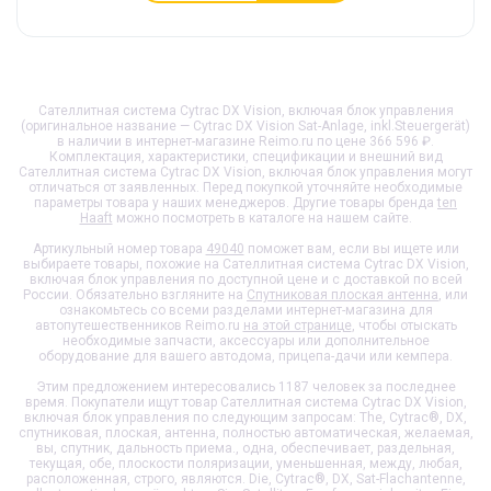
Сателлитная система Cytrac DX Vision, включая блок управления
(оригинальное название — Cytrac DX Vision Sat-Anlage, inkl.Steuergerät)
в наличии в интернет-магазине Reimo.ru по цене 366 596 ₽.
Комплектация, характеристики, спецификации и внешний вид
Сателлитная система Cytrac DX Vision, включая блок управления
могут
отличаться от заявленных. Перед покупкой уточняйте необходимые
параметры товара у наших менеджеров. Другие товары бренда
ten
Haaft
можно посмотреть в каталоге на нашем сайте.
Артикульный номер товара
49040
поможет вам, если вы ищете или
выбираете товары, похожие на
Сателлитная система Cytrac DX Vision,
включая блок управления
по доступной цене и с доставкой по всей
России. Обязательно взгляните на
Спутниковая плоская антенна
, или
ознакомьтесь со всеми разделами интернет-магазина для
автопутешественников Reimo.ru
на этой странице
, чтобы отыскать
необходимые запчасти, аксессуары или дополнительное
оборудование для вашего автодома, прицепа-дачи или кемпера.
Этим предложением интересовались 1187 человек за последнее
время. Покупатели ищут товар
Сателлитная система Cytrac DX Vision,
включая блок управления
по следующим запросам: The, Cytrac®, DX,
спутниковая, плоская, антенна, полностью автоматическая, желаемая,
вы, спутник, дальность приема., одна, обеспечивает, раздельная,
текущая, обе, плоскости поляризации, уменьшенная, между, любая,
расположенная, строго, являются. Die, Cytrac®, DX, Sat-Flachantenne,