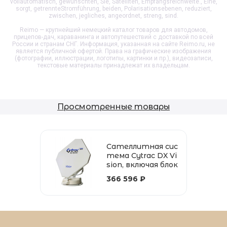
vollautomatisch, gewünschten, Sie, Satelliten, Empfangsreichweite., Eine,
sorgt, getrennteStromführung, beiden, Polarisationsebenen, reduziert,
zwischen, jegliches, angeordnet, streng, sind.
Reimo — крупнейший немецкий каталог товаров для автодомов,
прицепов-дач, караванинга и автопутешествий с доставкой по всей
России и странам СНГ. Информация, указанная на сайте Reimo.ru, не
является публичной офертой. Права на графические изображения
(фотографии, иллюстрации, логотипы, картинки и пр.), видеозаписи,
текстовые материалы принадлежат их владельцам.
Просмотренные товары
Сателлитная сис
тема Cytrac DX Vi
sion, включая блок
управления
366 596 ₽