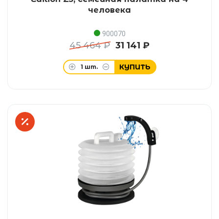
человека
900070
45 464 ₽
31 141 ₽
КУПИТЬ
1
шт.