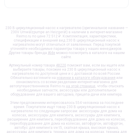
230 В циркуляционный насос к нагревателю (оригинальное название —
230V Umwälzpumpe an Heizgerät) в наличии в интернет-магазине
Reimo.ru по цене 72 512 ₽. Комплектация, характеристики,
спецификации и внешний вид
230 В циркуляционный насос к
нагревателю
могут отличаться от заявленных. Перед покупкой
уточняйте необходимые параметры товара у наших менеджеров.
Другие товары бренда
Alde
можно посмотреть в каталоге на нашем
сайте.
Артикульный номер товара
48220
поможет вам, если вы ищете или
выбираете товары, похожие на
230 В циркуляционный насос к
нагревателю
по доступной цене и с доставкой по всей России.
Обязательно взгляните на
новинки в каталоге оборудования
или
ознакомьтесь со всеми разделами интернет-магазина для
автопутешественников Reimo.ru
на этой странице
, чтобы отыскать
необходимые запчасти, аксессуары или дополнительное
оборудование для вашего автодома, прицепа-дачи или кемпера.
Этим предложением интересовалось 554 человека за последнее
время. Покупатели ищут товар
230 В циркуляционный насос к
нагревателю
по следующим запросам: аксессуары для дома на
колесах, аксессуары для кемпинга, аксессуары для кемпинга,
расширение для кемпинга, переоборудование для дома на колесах,
переоборудование для дома на колесах, автофургон, автофургон,
автобус для кемпинга vw t5, скатная крыша, высокая крыша,
аксессуары для кемпинга, техника для дома на колесах, техника для