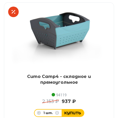
Сито Camp4 - складное и
прямоугольное
94119
2 153 ₽
937 ₽
КУПИТЬ
1
шт.