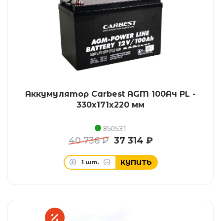
Аккумулятор Carbest AGM 100Ач PL -
330x171x220 мм
850531
40 736 ₽
37 314 ₽
КУПИТЬ
1
шт.