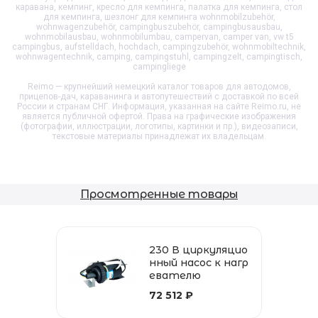
каравана, кемпинг, кресло для кемпинга, палатка для кемпинга, стол
для кемпинга, шезлонг для кемпинга wohnmobilzubehör,
wohnwagenzubehör, campingbuszubehör, campingbusausbau,
wohnmobilausbau, wohnmobilumbau, campervan, camper van, vw t5
campingbus, aufstelldach, hochdach, campingzubehör, wohnmobiltechnik,
wohnwagentechnik, camping, campingstuhl, campingzelt, campingtisch,
campingliege
Reimo — крупнейший немецкий каталог товаров для автодомов,
прицепов-дач, караванинга и автопутешествий с доставкой по всей
России и странам СНГ. Информация, указанная на сайте Reimo.ru, не
является публичной офертой. Права на графические изображения
(фотографии, иллюстрации, логотипы, картинки и пр.), видеозаписи,
текстовые материалы принадлежат их владельцам.
Просмотренные товары
230 В циркуляцио
нный насос к нагр
евателю
72 512 ₽