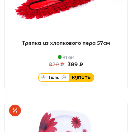
Тряпка из хлопкового пера 57см
91884
820 ₽
389 ₽
КУПИТЬ
1
шт.