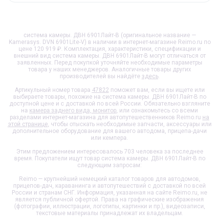
система камеры. ДВН 6901Лайт-В (оригинальное название —
Kamerasys. DVN 6901Lite-V) в наличии в интернет-магазине Reimo.ru по
цене 120 919 ₽. Комплектация, характеристики, спецификации и
внешний вид
система камеры. ДВН 6901Лайт-В
могут отличаться от
заявленных. Перед покупкой уточняйте необходимые параметры
товара у наших менеджеров. Аналогичные товары других
производителей вы найдёте
здесь
.
Артикульный номер товара
47822
поможет вам, если вы ищете или
выбираете товары, похожие на
система камеры. ДВН 6901Лайт-В
по
доступной цене и с доставкой по всей России. Обязательно взгляните
на
камера заднего вида, монитор
, или ознакомьтесь со всеми
разделами интернет-магазина для автопутешественников Reimo.ru
на
этой странице
, чтобы отыскать необходимые запчасти, аксессуары или
дополнительное оборудование для вашего автодома, прицепа-дачи
или кемпера.
Этим предложением интересовалось 703 человека за последнее
время. Покупатели ищут товар
система камеры. ДВН 6901Лайт-В
по
следующим запросам:
Reimo — крупнейший немецкий каталог товаров для автодомов,
прицепов-дач, караванинга и автопутешествий с доставкой по всей
России и странам СНГ. Информация, указанная на сайте Reimo.ru, не
является публичной офертой. Права на графические изображения
(фотографии, иллюстрации, логотипы, картинки и пр.), видеозаписи,
текстовые материалы принадлежат их владельцам.