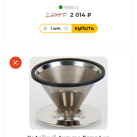
930613
2 298 ₽
2 014 ₽
КУПИТЬ
1
шт.