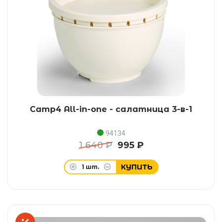
Camp4 All-in-one - салатница 3-в-1
94134
1 640 ₽
995 ₽
КУПИТЬ
1
шт.