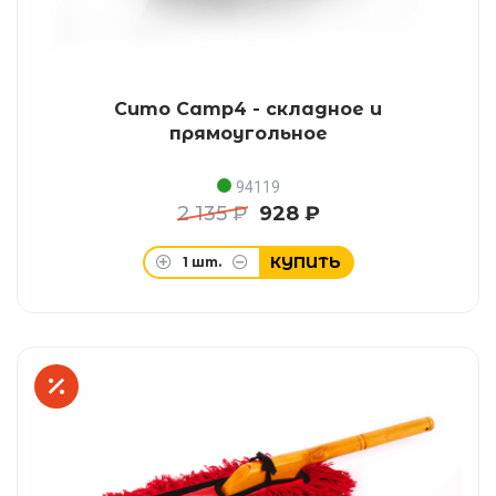
Сито Camp4 - складное и
прямоугольное
94119
2 135 ₽
928 ₽
КУПИТЬ
1
шт.