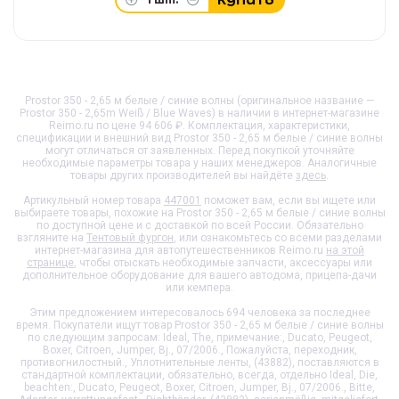
Prostor 350 - 2,65 м белые / синие волны (оригинальное название —
Prostor 350 - 2,65m Weiß / Blue Waves) в наличии в интернет-магазине
Reimo.ru по цене 94 606 ₽. Комплектация, характеристики,
спецификации и внешний вид
Prostor 350 - 2,65 м белые / синие волны
могут отличаться от заявленных. Перед покупкой уточняйте
необходимые параметры товара у наших менеджеров. Аналогичные
товары других производителей вы найдёте
здесь
.
Артикульный номер товара
447001
поможет вам, если вы ищете или
выбираете товары, похожие на
Prostor 350 - 2,65 м белые / синие волны
по доступной цене и с доставкой по всей России. Обязательно
взгляните на
Тентовый фургон
, или ознакомьтесь со всеми разделами
интернет-магазина для автопутешественников Reimo.ru
на этой
странице
, чтобы отыскать необходимые запчасти, аксессуары или
дополнительное оборудование для вашего автодома, прицепа-дачи
или кемпера.
Этим предложением интересовалось 694 человека за последнее
время. Покупатели ищут товар
Prostor 350 - 2,65 м белые / синие волны
по следующим запросам: Ideal, The, примечание:, Ducato, Peugeot,
Boxer, Citroen, Jumper, Bj., 07/2006., Пожалуйста, переходник,
противогнилостный., Уплотнительные ленты, (43882), поставляются в
стандартной комплектации, обязательно, всегда, отдельно Ideal, Die,
beachten:, Ducato, Peugeot, Boxer, Citroen, Jumper, Bj., 07/2006., Bitte,