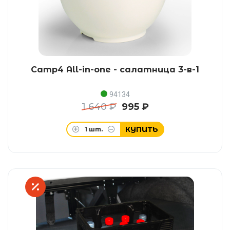
Camp4 All-in-one - салатница 3-в-1
94134
1 640 ₽
995 ₽
КУПИТЬ
1
шт.