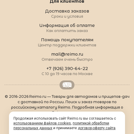
Для клиентов
Доставка заказов
Сроки и условия
Информация об оплате
Как оплатить заказ
Помощь покупателям
Центр поддержки клиентов
mail@reimo.ru
Отвечаем очень быстро
+7 (926) 390-64-22
С 10 до 19 часов по Москве
© 2016-2026 Reimo.ru — Товары для автодомов и прицепов-дач
с доставкой по России. Поиск и заказ товаров по
российскому каталогу Reimo. Подробная информация о
товарах Reimo на русском языке.
О Reimo
|
Популярные товары
|
Формальности
|
Продолжая использовать сайт Reimo.ru вы соглашаетесь с
Контакты
|
sitemap.xml
использованием файлов cookies
,
политикой обработки
персональных данных
и принимаете
договор-оферту сайта
.