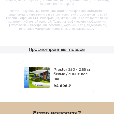
Adapter, verrottungsfest., Dichtbänder, (43882), serienmäßig, mitgeliefert,
müssen, immer, separat
Reimo — крупнейший немецкий каталог товаров для автодомов,
прицепов-дач, караванинга и автопутешествий с доставкой по всей
России и странам СНГ. Информация, указанная на сайте Reimo.ru, не
является публичной офертой. Права на графические изображения
(фотографии, иллюстрации, логотипы, картинки и пр.), видеозаписи,
текстовые материалы принадлежат их владельцам.
Просмотренные товары
Prostor 350 - 2,65 м
белые / синие вол
ны
94 606 ₽
Есть вопросы?