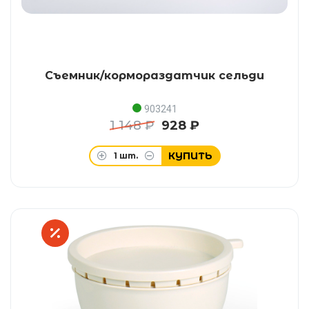
Съемник/кормораздатчик сельди
903241
1 148 ₽
928 ₽
КУПИТЬ
1
шт.