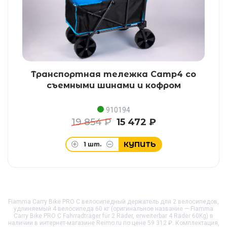
Транспортная тележка Camp4 со
съемными шинами и кофром
910194
19 854 ₽
15 472 ₽
КУПИТЬ
1
шт.
Fiamma Carry Bike PRO C велосипедный держатель для 2 велосипедов,
удлиняемый 4 велосипеда 60 кг (оригинальное название — Fiamma
Carry Bike PRO C Fahrradträger für 2 Räder, erweiterbar 4 Räder 60Kg) в
наличии в интернет-магазине Reimo.ru по цене 59 312 ₽. Комплектация,