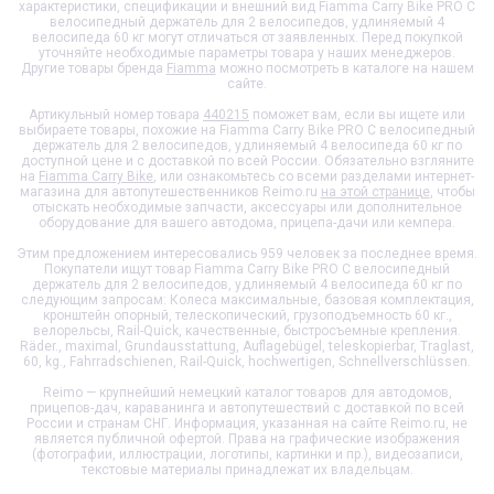
характеристики, спецификации и внешний вид
Fiamma Carry Bike PRO C
велосипедный держатель для 2 велосипедов, удлиняемый 4
велосипеда 60 кг
могут отличаться от заявленных. Перед покупкой
уточняйте необходимые параметры товара у наших менеджеров.
Другие товары бренда
Fiamma
можно посмотреть в каталоге на нашем
сайте.
Артикульный номер товара
440215
поможет вам, если вы ищете или
выбираете товары, похожие на
Fiamma Carry Bike PRO C велосипедный
держатель для 2 велосипедов, удлиняемый 4 велосипеда 60 кг
по
доступной цене и с доставкой по всей России. Обязательно взгляните
на
Fiamma Carry Bike
, или ознакомьтесь со всеми разделами интернет-
магазина для автопутешественников Reimo.ru
на этой странице
, чтобы
отыскать необходимые запчасти, аксессуары или дополнительное
оборудование для вашего автодома, прицепа-дачи или кемпера.
Этим предложением интересовались 959 человек за последнее время.
Покупатели ищут товар
Fiamma Carry Bike PRO C велосипедный
держатель для 2 велосипедов, удлиняемый 4 велосипеда 60 кг
по
следующим запросам: Колеса максимальные, базовая комплектация,
кронштейн опорный, телескопический, грузоподъемность 60 кг.,
велорельсы, Rail-Quick, качественные, быстросъемные крепления.
Räder., maximal, Grundausstattung, Auflagebügel, teleskopierbar, Traglast,
60, kg., Fahrradschienen, Rail-Quick, hochwertigen, Schnellverschlüssen.
Reimo — крупнейший немецкий каталог товаров для автодомов,
прицепов-дач, караванинга и автопутешествий с доставкой по всей
России и странам СНГ. Информация, указанная на сайте Reimo.ru, не
является публичной офертой. Права на графические изображения
(фотографии, иллюстрации, логотипы, картинки и пр.), видеозаписи,
текстовые материалы принадлежат их владельцам.