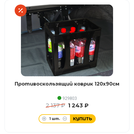
Противоскользящий коврик 120x90см
929803
2 137 ₽
1 243 ₽
КУПИТЬ
1
шт.