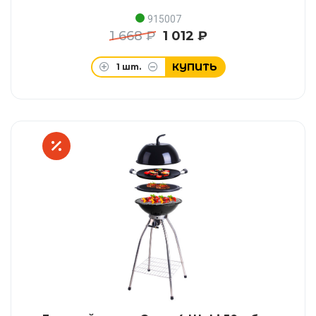
915007
1 668 ₽
1 012 ₽
КУПИТЬ
1
шт.