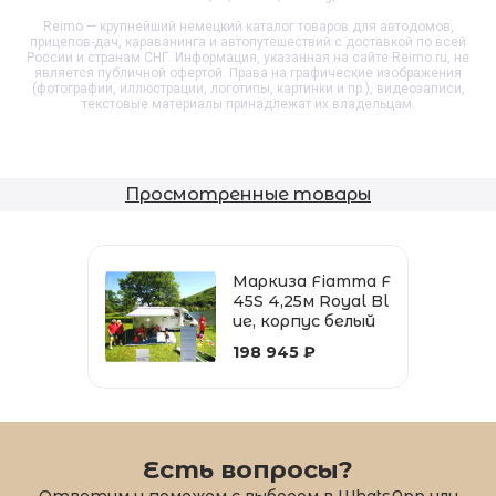
Reimo — крупнейший немецкий каталог товаров для автодомов,
прицепов-дач, караванинга и автопутешествий с доставкой по всей
России и странам СНГ. Информация, указанная на сайте Reimo.ru, не
является публичной офертой. Права на графические изображения
(фотографии, иллюстрации, логотипы, картинки и пр.), видеозаписи,
текстовые материалы принадлежат их владельцам.
Просмотренные товары
Маркиза Fiamma F
45S 4,25м Royal Bl
ue, корпус белый
198 945 ₽
Есть вопросы?
Ответим и поможем с выбором в WhatsApp или