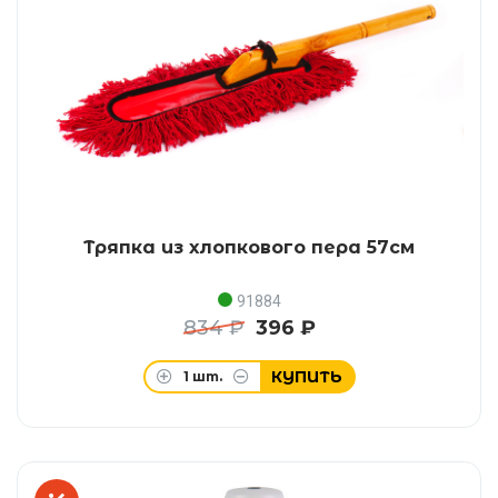
Тряпка из хлопкового пера 57см
91884
834 ₽
396 ₽
КУПИТЬ
1
шт.