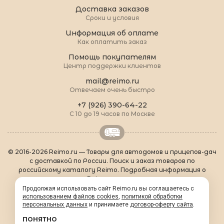
Доставка заказов
Сроки и условия
Информация об оплате
Как оплатить заказ
Помощь покупателям
Центр поддержки клиентов
mail@reimo.ru
Отвечаем очень быстро
+7 (926) 390-64-22
С 10 до 19 часов по Москве
© 2016-2026 Reimo.ru — Товары для автодомов и прицепов-дач
с доставкой по России. Поиск и заказ товаров по
российскому каталогу Reimo. Подробная информация о
товарах Reimo на русском языке.
О Reimo
|
Популярные товары
|
Формальности
|
Продолжая использовать сайт Reimo.ru вы соглашаетесь с
Контакты
|
sitemap.xml
использованием файлов cookies
,
политикой обработки
персональных данных
и принимаете
договор-оферту сайта
.
ПОНЯТНО