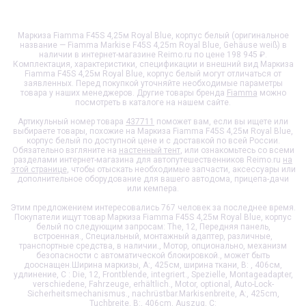
Маркиза Fiamma F45S 4,25м Royal Blue, корпус белый (оригинальное
название — Fiamma Markise F45S 4,25m Royal Blue, Gehäuse weiß) в
наличии в интернет-магазине Reimo.ru по цене 198 945 ₽.
Комплектация, характеристики, спецификации и внешний вид
Маркиза
Fiamma F45S 4,25м Royal Blue, корпус белый
могут отличаться от
заявленных. Перед покупкой уточняйте необходимые параметры
товара у наших менеджеров. Другие товары бренда
Fiamma
можно
посмотреть в каталоге на нашем сайте.
Артикульный номер товара
437711
поможет вам, если вы ищете или
выбираете товары, похожие на
Маркиза Fiamma F45S 4,25м Royal Blue,
корпус белый
по доступной цене и с доставкой по всей России.
Обязательно взгляните на
настенный тент
, или ознакомьтесь со всеми
разделами интернет-магазина для автопутешественников Reimo.ru
на
этой странице
, чтобы отыскать необходимые запчасти, аксессуары или
дополнительное оборудование для вашего автодома, прицепа-дачи
или кемпера.
Этим предложением интересовались 767 человек за последнее время.
Покупатели ищут товар
Маркиза Fiamma F45S 4,25м Royal Blue, корпус
белый
по следующим запросам: The, 12, Передняя панель,
встроенная., Специальный, монтажный адаптер, различные,
транспортные средства, в наличии., Мотор, опционально, механизм
безопасности с автоматической блокировкой., может быть
дооснащен.Ширина маркизы, A:, 425см, ширина ткани, B: , 406см,
удлинение, C : Die, 12, Frontblende, integriert., Spezielle, Montageadapter,
verschiedene, Fahrzeuge, erhältlich., Motor, optional, Auto-Lock-
Sicherheitsmechanismus., nachrüstbar.Markisenbreite, A:, 425cm,
Tuchbreite, B:, 406cm, Auszug, C: