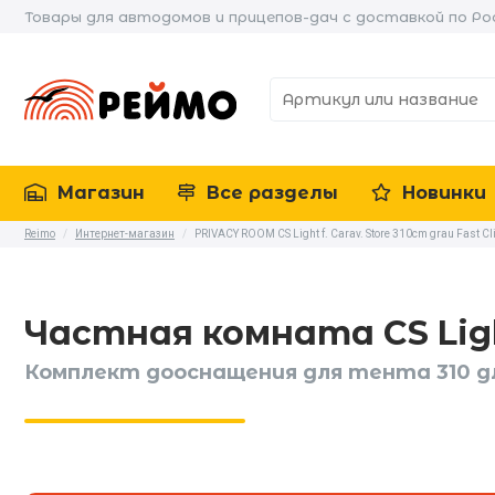
Товары для автодомов и прицепов-дач с доставкой по Ро
Магазин
Все разделы
Новинки
Reimo
/
Интернет-магазин
/
PRIVACY ROOM CS Light f. Carav. Store 310cm grau Fast Cl
Частная комната CS Ligh
Комплект дооснащения для тента 310 дл