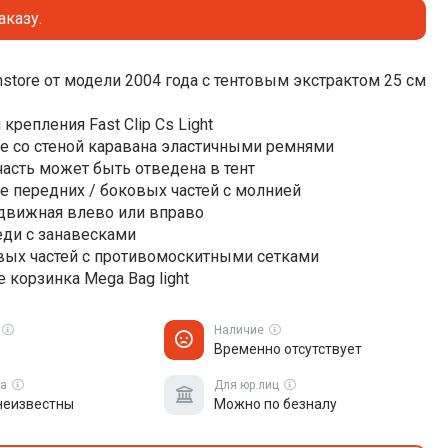
аказу.
nstore от модели 2004 года с тентовым экстрактом 25 см
 крепления Fast Clip Cs Light
е со стеной каравана эластичными ремнями
асть может быть отведена в тент
е передних / боковых частей с молнией
движная влево или вправо
еди с занавесками
вых частей с противомоскитными сетками
е корзинка Mega Bag light
Наличие
Временно отсутствует
ка
Для юр.лиц
неизвестны
Можно по безналу