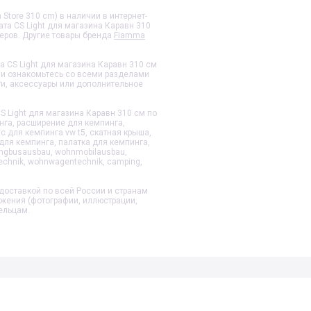
 Store 310 cm) в наличии в интернет-
та CS Light для магазина Каравн 310
еров. Другие товары бренда
Fiamma
а CS Light для магазина Каравн 310 см
и ознакомьтесь со всеми разделами
ти, аксессуары или дополнительное
S Light для магазина Каравн 310 см
по
нга, расширение для кемпинга,
с для кемпинга vw t5, скатная крыша,
для кемпинга, палатка для кемпинга,
ngbusausbau, wohnmobilausbau,
echnik, wohnwagentechnik, camping,
доставкой по всей России и странам
ажения (фотографии, иллюстрации,
ельцам.