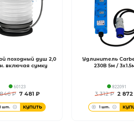
ой походный душ 2,0
Удлинитель Carbe
н. включая сумку
230В 5м / 3x1.
60123
822091
 846 ₽
7 481 ₽
3 312 ₽
2 872
КУПИТЬ
КУП
1
шт.
1
шт.