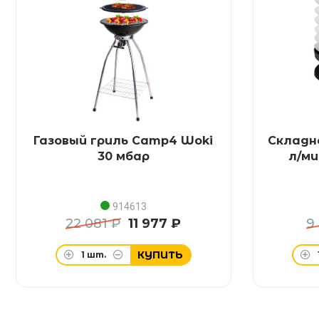
Газовый гриль Camp4 Woki
Складн
30 мбар
л/ми
914613
22 081 ₽
11 977 ₽
9
КУПИТЬ
1
шт.