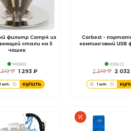
ый фильтр Camp4 из
Carbest - порта
веющей стали на 5
кемпинговый USB 
чашек
940845
930613
 312 ₽
1 293 ₽
2 319 ₽
2 032
КУПИТЬ
КУП
1
шт.
1
шт.