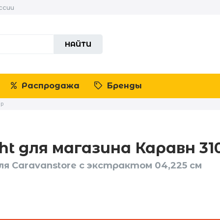
ссии
НАЙТИ
Распродажа
Бренды
ip
t для магазина Каравн 31
я Caravanstore с экстрактом 04,225 см