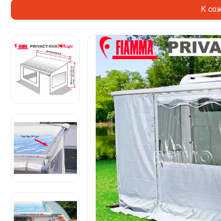
К сож