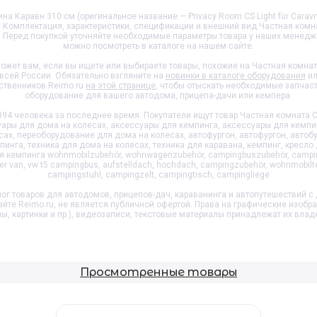
на Каравн 310 см (оригинальное название — Privacy Room CS Light für Caravn
₽. Комплектация, характеристики, спецификации и внешний вид
Частная комна
. Перед покупкой уточняйте необходимые параметры товара у наших менедж
можно посмотреть в каталоге на нашем сайте.
ожет вам, если вы ищете или выбираете товары, похожие на
Частная комнат
 всей России. Обязательно взгляните на
новинки в каталоге оборудования
ил
ственников Reimo.ru
на этой странице
, чтобы отыскать необходимые запчас
оборудование для вашего автодома, прицепа-дачи или кемпера.
94 человека за последнее время. Покупатели ищут товар
Частная комната C
ры для дома на колесах, аксессуары для кемпинга, аксессуары для кемпи
х, переоборудование для дома на колесах, автофургон, автофургон, автобу
инга, техника для дома на колесах, техника для каравана, кемпинг, кресло 
ля кемпинга wohnmobilzubehör, wohnwagenzubehör, campingbuszubehör, campi
 van, vw t5 campingbus, aufstelldach, hochdach, campingzubehör, wohnmobilt
campingstuhl, campingzelt, campingtisch, campingliege
ог товаров для автодомов, прицепов-дач, караванинга и автопутешествий с 
айте Reimo.ru, не является публичной офертой. Права на графические изобр
пы, картинки и пр.), видеозаписи, текстовые материалы принадлежат их влад
Просмотренные товары