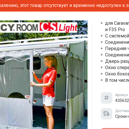
алению, этот товар отсутствует и временно недоступен к з
для Carava
и F35 Pro
С системой
Соединени
Передняя ч
Соединени
Дверь раз
Окно спер
Окно боко
В том числ
Артикул
435632
Достав
Сроки 