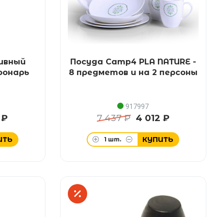
тивный
Посуда Camp4 PLA NATURE -
фонарь
8 предметов и на 2 персоны
917997
 ₽
7 437 ₽
4 012 ₽
ИТЬ
КУПИТЬ
1
шт.