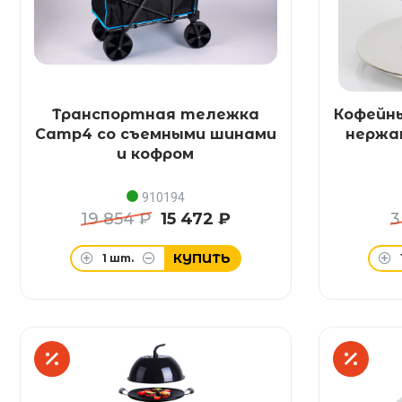
Транспортная тележка
Кофейн
Camp4 со съемными шинами
нержа
и кофром
910194
19 854 ₽
15 472 ₽
3
КУПИТЬ
1
шт.