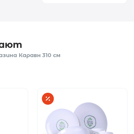
пают
зина Каравн 310 см