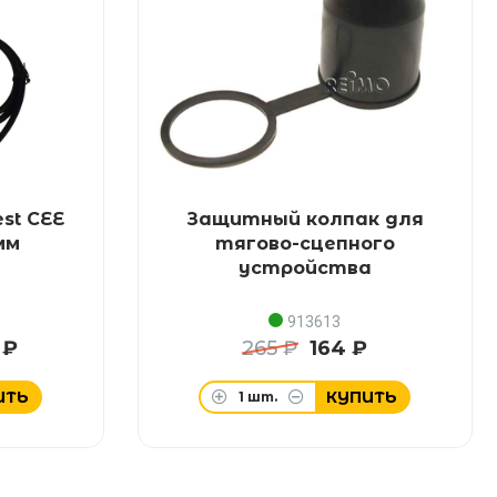
st CEE
Защитный колпак для
5мм
тягово-сцепного
устройства
913613
 ₽
265 ₽
164 ₽
ИТЬ
КУПИТЬ
1
шт.