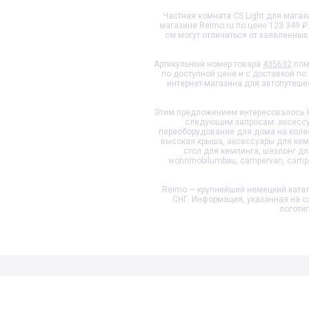
Частная комната CS Light для магази
магазине Reimo.ru по цене 123 349 
см
могут отличаться от заявленных
Артикульный номер товара
435632
пом
по доступной цене и с доставкой по
интернет-магазина для автопутеше
Этим предложением интересовалось 8
следующим запросам: аксессуа
переоборудование для дома на колеса
высокая крыша, аксессуары для кемп
стол для кемпинга, шезлонг д
wohnmobilumbau, campervan, camper
Reimo — крупнейший немецкий катал
СНГ. Информация, указанная на с
логоти