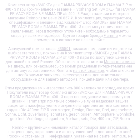
Комплект штор »SMOKE« для FIAMMA PRIVACY ROOM и FIAMMA ZIP от
400 - 3 пары (оригинальное название — Vorhang Set »SMOKE« für FIAMMA
PRIVACY ROOM & FIAMMA ZIP ab 400 - 3 Paar) в наличии в интернет-
магазине Reimo.ru по цене 20 867 ₽. Комплектация, характеристики,
спецификации и внешний вид
Комплект штор »SMOKE« для FIAMMA
PRIVACY ROOM и FIAMMA ZIP от 400 - 3 пары
могут отличаться от
заявленных. Перед покупкой уточняйте необходимые параметры
товара у наших менеджеров. Другие товары бренда
Fiamma
можно
посмотреть в каталоге на нашем сайте.
Артикульный номер товара
435501
поможет вам, если вы ищете или
выбираете товары, похожие на
Комплект штор »SMOKE« для FIAMMA
PRIVACY ROOM и FIAMMA ZIP от 400 - 3 пары
по доступной цене и с
доставкой по всей России. Обязательно взгляните на
Москитная сетка
на дверь
, или ознакомьтесь со всеми разделами интернет-магазина
для автопутешественников Reimo.ru
на этой странице
, чтобы отыскать
необходимые запчасти, аксессуары или дополнительное
оборудование для вашего автодома, прицепа-дачи или кемпера.
Этим предложением интересовались 800 человек за последнее время.
Покупатели ищут товар
Комплект штор »SMOKE« для FIAMMA PRIVACY
ROOM и FIAMMA ZIP от 400 - 3 пары
по следующим запросам: уход
дизайн Fiamma три приятные солнечные лучи надежная защита
закрытая атмосфера уютные открытые шторы элегантные комплекты
гардин Die 400cm ZIP Room sorgen, Design, Fiamma, Drei, angenehme,
Sonne, Licht, zuverlässig, schützen, geschlossen, Atmosphäre, wohnliche,
geöffnet, Vorhänge, elegantem, Vorhangsets, Die, 400cm., ZIP, Room
Reimo — крупнейший немецкий каталог товаров для автодомов,
прицепов-дач, караванинга и автопутешествий с доставкой по всей
России и странам СНГ. Информация, указанная на сайте Reimo.ru, не