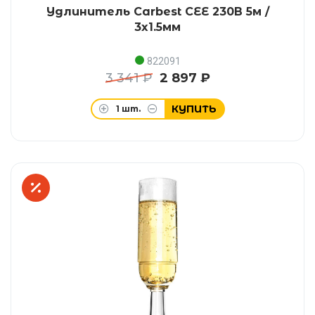
Удлинитель Carbest CEE 230В 5м /
3x1.5мм
822091
3 341 ₽
2 897 ₽
КУПИТЬ
1
шт.