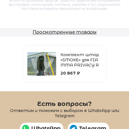
является публичной офертой. Права на графические изображения
(фотографии, иллюстрации, логотипы, картинки и пр.), видеозаписи,
текстовые материалы принадлежат их владельцам.
Просмотренные товары
Комплект штор
»SMOKE« для FIA
MMA PRIVACY R
OOM и FIAMMA Z
20 867 ₽
IP от 400 - 3 пар
ы
Есть вопросы?
Ответим и поможем с выбором в WhatsApp или
Telegram
WhatsApp
Telegram