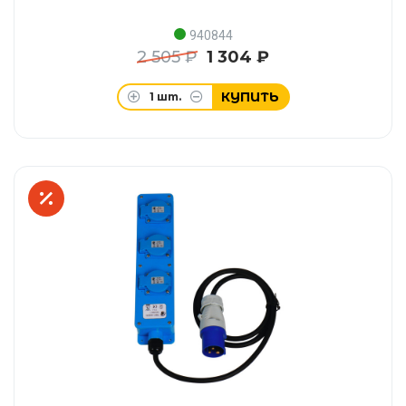
940844
2 505 ₽
1 304 ₽
КУПИТЬ
1
шт.