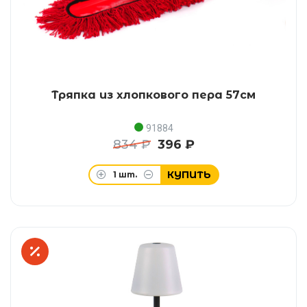
Тряпка из хлопкового пера 57см
91884
834 ₽
396 ₽
КУПИТЬ
1
шт.