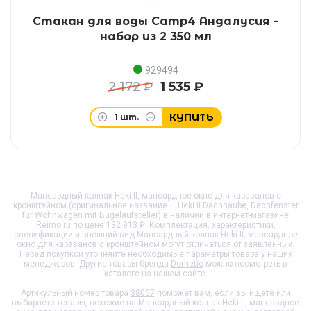
Стакан для воды Camp4 Андалусия -
набор из 2 350 мл
929494
2 172 ₽
1 535 ₽
КУПИТЬ
1
шт.
Мансардный колпак Heki II, мансардное окно для караванов с
кронштейном (оригинальное название — Heki II Dachhaube, Dachfenster
für Wohnwagen mit Bügelaufsteller) в наличии в интернет-магазине
Reimo.ru по цене 132 913 ₽. Комплектация, характеристики,
спецификации и внешний вид
Мансардный колпак Heki II, мансардное
окно для караванов с кронштейном
могут отличаться от заявленных.
Перед покупкой уточняйте необходимые параметры товара у наших
менеджеров. Другие товары бренда
Dometic
можно посмотреть в
каталоге на нашем сайте.
Артикульный номер товара
38067
поможет вам, если вы ищете или
выбираете товары, похожие на
Мансардный колпак Heki II, мансардное