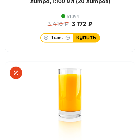
литра, 1:100 мл (20 литров)
61094
3 410 ₽
3 172 ₽
КУПИТЬ
1
шт.