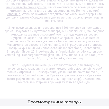
окно для караванов с кронштейном
по доступной цене и с доставкой
по всей России. Обязательно взгляните на
Кровельные вытяжки, люки
на крыше мобильных домов
, или ознакомьтесь со всеми разделами
интернет-магазина для автопутешественников Reimo.ru
на этой
странице
, чтобы отыскать необходимые запчасти, аксессуары или
дополнительное оборудование для вашего автодома, прицепа-дачи
или кемпера.
Этим предложением интересовались 1206 человек за последнее
время. Покупатели ищут товар
Мансардный колпак Heki II, мансардное
окно для караванов с кронштейном
по следующим запросам:
Внутренний каркас Толщина крыши Сверхмощный 25 Защита от
насекомых Затемняющая шторка Бесступенчатая регулировка
Максимальная скорость 100 км/час Для 32 градусов мм Установка
Толщина крыши 60 мм Использование Innenrahmen, Dachstärken,
Strapazierfähiger, 25, Insektenschutz-, Verdunkelungsrollo, stufenlose,
Verstellung., Höchstgeschwindigkeit, 100, km/Stunde., Für, 32, Grad., mm.,
Einbau, 60, mm, Dachstärke, Verwendung
Reimo — крупнейший немецкий каталог товаров для автодомов,
прицепов-дач, караванинга и автопутешествий с доставкой по всей
России и странам СНГ. Информация, указанная на сайте Reimo.ru, не
является публичной офертой. Права на графические изображения
(фотографии, иллюстрации, логотипы, картинки и пр.), видеозаписи,
текстовые материалы принадлежат их владельцам.
Просмотренные товары