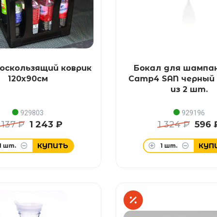
оскользящий коврик
Бокал для шампа
120x90см
Camp4 SAN черный 
из 2 шт.
929803
929196
 137 ₽
1 243 ₽
1 324 ₽
596 
КУПИТЬ
КУП
1
шт.
1
шт.