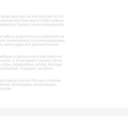
hrerhaus oder als Komplett-Set für VW
 внешний вид
Термоматы Isoflex кабины
параметры товара у наших менеджеров.
ex кабины водителя или в комплекте на
 или ознакомьтесь со всеми разделами
ти, аксессуары или дополнительное
 кабины водителя или в комплекте на
сти., в то же время, служить, тепло,
älte, mitgelieferten, erfolgt, Montage,
lex-Material., 9-lagigem, bestehen,
доставкой по всей России и странам
ажения (фотографии, иллюстрации,
ельцам.