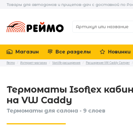
Товары для автодомов и прицепов-дач с доставкой по Ро
Магазин
Все разделы
Новинки
Reimo
/
Интернет-магазин
/
Vanlife расширения
/
Расширение VW Caddy Camper
/
Термоматы Isoflex каби
на VW Caddy
Термоматы для салона - 9 слоев