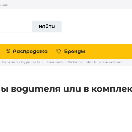
ссии
НАЙТИ
Распродажа
Бренды
Фольксваген Кэдди Смайл
/
Thermomatte für VW Caddy rundum für kurzen Radstand
ны водителя или в компле