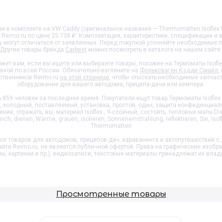
и в комплекте на VW Caddy (оригинальное название — Thermomatten Isoflex Fa
е Reimo.ru по цене 25 738 ₽. Комплектация, характеристики, спецификации и
y
могут отличаться от заявленных. Перед покупкой уточняйте необходимые 
Другие товары бренда
Carbest
можно посмотреть в каталоге на нашем сайте.
жет вам, если вы ищете или выбираете товары, похожие на
Термоматы Isofl
авкой по всей России. Обязательно взгляните на
Фольксваген Кэдди Смайл
,
ственников Reimo.ru
на этой странице
, чтобы отыскать необходимые запчас
оборудование для вашего автодома, прицепа-дачи или кемпера.
859 человек за последнее время. Покупатели ищут товар
Термоматы Isoflex
холодный, поставляемый, установка, простой, один, защита конфиденциально
е, отражать, вы, материал Isoflex., 9-слойный, состоять, тепловые маты Die, K
eich, dienen, Wärme, grauen, isolieren, Sonneneinstrahlung, reflektieren, Sie, Isof
Thermomatten
ог товаров для автодомов, прицепов-дач, караванинга и автопутешествий с 
айте Reimo.ru, не является публичной офертой. Права на графические изобр
пы, картинки и пр.), видеозаписи, текстовые материалы принадлежат их влад
Просмотренные товары