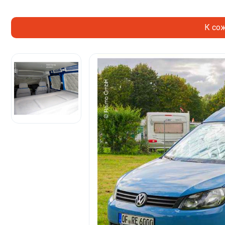
К сож