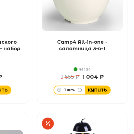
нского
Camp4 All-in-one -
- набор
салатница 3-в-1
94134
₽
1 655 ₽
1 004 ₽
ИТЬ
КУПИТЬ
1
шт.