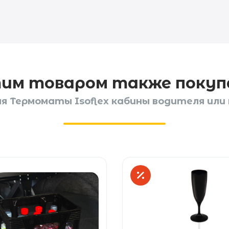
тим товаром также поку
 Термоматы Isoflex кабины водителя или