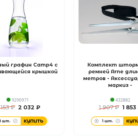
вый графин Camp4 с
Комплект штор
ивающейся крышкой
ремней Arne длин
метров - Аксессуа
маркиз -
9290971
432882
 153 ₽
2 032 ₽
1 907 ₽
1 853
КУПИТЬ
КУП
1
шт.
1
шт.