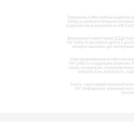
Термоматы Isoflex кабины водителя ил
Caddy) в наличии в интернет-магазин
водителя или в комплекте на VW Cadd
Артикульный номер товара
37228
помо
VW Caddy
по доступной цене и с дост
интернет-магазина для автопутеше
Этим предложением интересовались 
VW Caddy
по следующим запросам: В, 
серый, изолировать, солнечное излучени
einfache, Eine, Sichtschutz., zugl
Reimo — крупнейший немецкий катал
СНГ. Информация, указанная на с
логоти