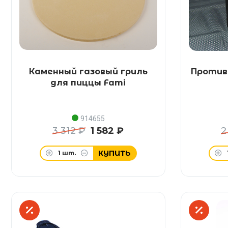
Каменный газовый гриль
Против
для пиццы Fami
914655
3 312 ₽
1 582 ₽
2
КУПИТЬ
1
шт.