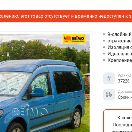
алению, этот товар отсутствует и временно недоступен к з
9-слойный 
отражение
Изоляция 
Идеальный
Крепление
Артикул
37228
Достав
Сроки 
К сожа
Последн
водителя