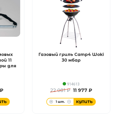
мовых
Газовый гриль Camp4 Woki
ой 11
30 мбар
ры для
914613
 ₽
22 081 ₽
11 977 ₽
ИТЬ
КУПИТЬ
1
шт.