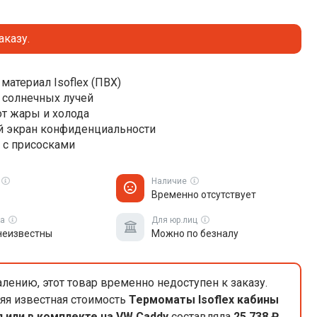
аказу.
материал Isoflex (ПВХ)
 солнечных лучей
от жары и холода
 экран конфиденциальности
 с присосками
Наличие
Временно отсутствует
ка
Для юр.лиц
неизвестны
Можно по безналу
лению, этот товар временно недоступен к заказу.
яя известная стоимость
Термоматы Isoflex кабины
 или в комплекте на VW Caddy
составляла
25 738 ₽
.