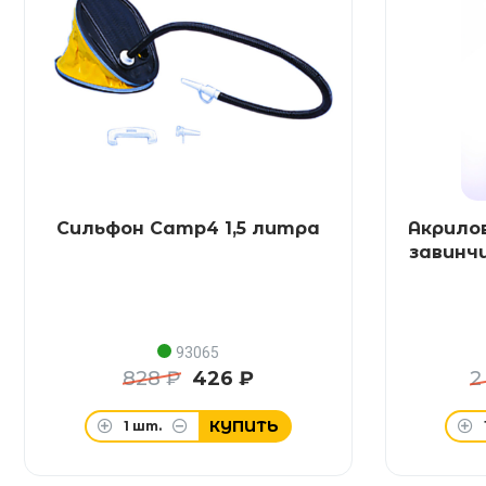
Сильфон Camp4 1,5 литра
Акрило
завинч
93065
828 ₽
426 ₽
2
КУПИТЬ
1
шт.