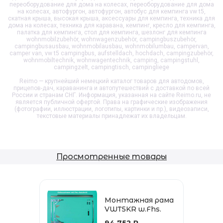
переоборудование для дома на колесах, переоборудование для дома
на колесах, автофургон, автофургон, автобус для кемпинга vw t5,
скатная крыша, высокая крыша, аксессуары для кемпинга, техника для
дома на колесах, техника для каравана, кемпинг, кресло для кемпинга,
палатка для кемпинга, стол для кемпинга, шезлонг для кемпинга
wohnmobilzubehör, wohnwagenzubehör, campingbuszubehör,
campingbusausbau, wohnmobilausbau, wohnmobilumbau, campervan,
camper van, vw t5 campingbus, aufstelldach, hochdach, campingzubehör,
wohnmobiltechnik, wohnwagentechnik, camping, campingstuhl,
campingzelt, campingtisch, campingliege
Reimo — крупнейший немецкий каталог товаров для автодомов,
прицепов-дач, караванинга и автопутешествий с доставкой по всей
России и странам СНГ. Информация, указанная на сайте Reimo.ru, не
является публичной офертой. Права на графические изображения
(фотографии, иллюстрации, логотипы, картинки и пр.), видеозаписи,
текстовые материалы принадлежат их владельцам.
Просмотренные товары
Монтажная рама
VWT5KR w.Fhs.
94 752 ₽