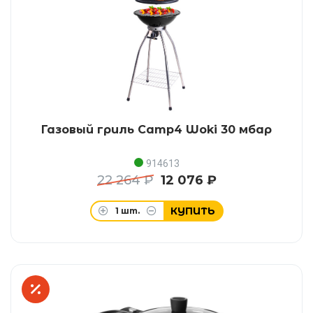
Газовый гриль Camp4 Woki 30 мбар
914613
22 264 ₽
12 076 ₽
КУПИТЬ
1
шт.