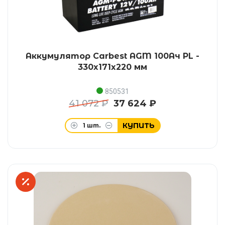
Аккумулятор Carbest AGM 100Ач PL -
330x171x220 мм
850531
41 072 ₽
37 624 ₽
КУПИТЬ
1
шт.