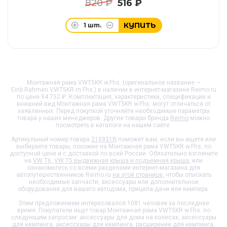
820 ₽
516 ₽
КУПИТЬ
1
шт.
Монтажная рама VWT5KR w.Fhs. (оригинальное название —
Einb.Rahmen VWT5KR m.Fhs.) в наличии в интернет-магазине Reimo.ru
по цене 94 752 ₽. Комплектация, характеристики, спецификации и
внешний вид
Монтажная рама VWT5KR w.Fhs.
могут отличаться от
заявленных. Перед покупкой уточняйте необходимые параметры
товара у наших менеджеров. Другие товары бренда
Reimo
можно
посмотреть в каталоге на нашем сайте.
Артикульный номер товара
210931R
поможет вам, если вы ищете или
выбираете товары, похожие на
Монтажная рама VWT5KR w.Fhs.
по
доступной цене и с доставкой по всей России. Обязательно взгляните
на
VW T6, VW T5 выдвижная крыша и подъемная крыша
, или
ознакомьтесь со всеми разделами интернет-магазина для
автопутешественников Reimo.ru
на этой странице
, чтобы отыскать
необходимые запчасти, аксессуары или дополнительное
оборудование для вашего автодома, прицепа-дачи или кемпера.
Этим предложением интересовался 1081 человек за последнее
время. Покупатели ищут товар
Монтажная рама VWT5KR w.Fhs.
по
следующим запросам: аксессуары для дома на колесах, аксессуары
для кемпинга, аксессуары для кемпинга, расширение для кемпинга,