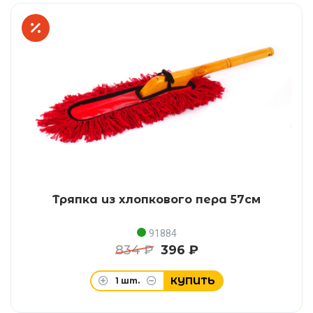
Тряпка из хлопкового пера 57см
91884
834 ₽
396 ₽
КУПИТЬ
1
шт.