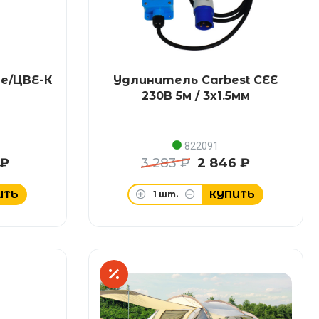
е/ЦВЕ-К
Удлинитель Carbest CEE
230В 5м / 3x1.5мм
822091
 ₽
3 283 ₽
2 846 ₽
ИТЬ
КУПИТЬ
1
шт.