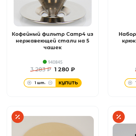
Кофейный фильтр Camp4 из
Набор
нержавеющей стали на 5
крюк
чашек
940845
3 283 ₽
1 280 ₽
КУПИТЬ
1
шт.