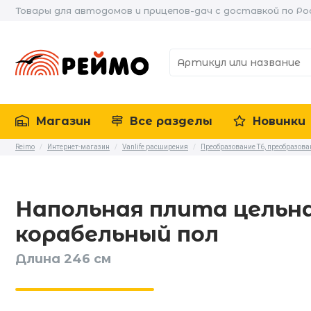
Товары для автодомов и прицепов-дач с доставкой по Ро
Магазин
Все разделы
Новинки
Reimo
/
Интернет-магазин
/
Vanlife расширения
/
Преобразование T6, преобразова
Напольная плита цельная
корабельный пол
Длина 246 см