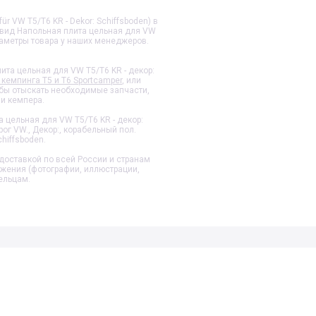
r VW T5/T6 KR - Dekor: Schiffsboden) в
 вид
Напольная плита цельная для VW
раметры товара у наших менеджеров.
ита цельная для VW T5/T6 KR - декор:
кемпинга T5 и T6 Sportcamper
, или
обы отыскать необходимые запчасти,
и кемпера.
 цельная для VW T5/T6 KR - декор:
ог VW., Декор:, корабельный пол.
Schiffsboden.
доставкой по всей России и странам
ажения (фотографии, иллюстрации,
ельцам.