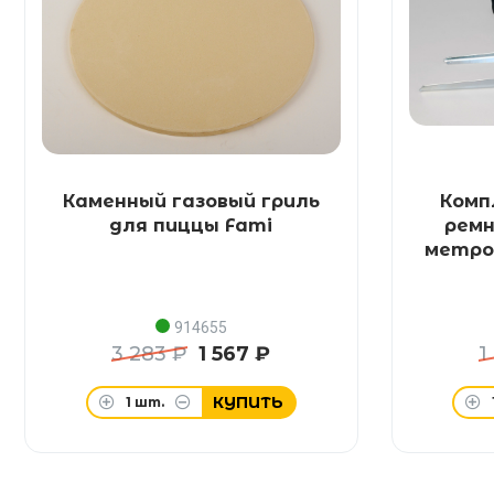
Каменный газовый гриль
Комп
для пиццы Fami
ремн
метро
914655
3 283 ₽
1 567 ₽
1
КУПИТЬ
1
шт.