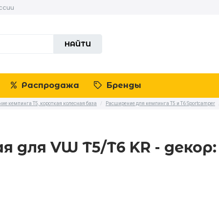
ссии
НАЙТИ
Распродажа
Бренды
ние кемпинга T5, короткая колесная база
/
Расширение для кемпинга T5 и T6 Sportcamper
 для VW T5/T6 KR - декор: