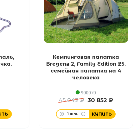
таль,
Кемпинговая палатка
чка.
Bregenz 2, Family Edition Z5,
семейная палатка на 4
человека
900070
₽
45 042 ₽
30 852 ₽
ИТЬ
КУПИТЬ
1
шт.