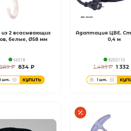
 из 2 всасывающих
Адаптация ЦВЕ. Ст
ов, белые, Ø58 мм
0,4 м
66518
8202110
889 ₽
834 ₽
1 495 ₽
1 332
КУПИТЬ
КУП
1
шт.
1
шт.