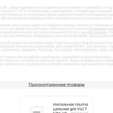
KR - декор: корабельный пол (оригинальное название — Bodenplatte 1-teilig fü
u по цене 61 187 ₽. Комплектация, характеристики, спецификации и внешний
огут отличаться от заявленных. Перед покупкой уточняйте необходимые па
Другие товары бренда
Reimo
можно посмотреть в каталоге на нашем сайте.
оможет вам, если вы ищете или выбираете товары, похожие на
Напольная пл
не и с доставкой по всей России. Обязательно взгляните на
Расширение для 
интернет-магазина для автопутешественников Reimo.ru
на этой странице
, чт
ы или дополнительное оборудование для вашего автодома, прицепа-дачи ил
ь 668 человек за последнее время. Покупатели ищут товар
Напольная плита
просам: Панель пола, водостойкая, ДСП, покрытие ПВХ., Для, оригинал, Пор
 wasserfester, Spanplatte, PVC-Belag., Für, Original, VW-Eintiegsleiste., Dekor:, 
ог товаров для автодомов, прицепов-дач, караванинга и автопутешествий с 
айте Reimo.ru, не является публичной офертой. Права на графические изобр
пы, картинки и пр.), видеозаписи, текстовые материалы принадлежат их влад
Просмотренные товары
Напольная плита
цельная для VW T