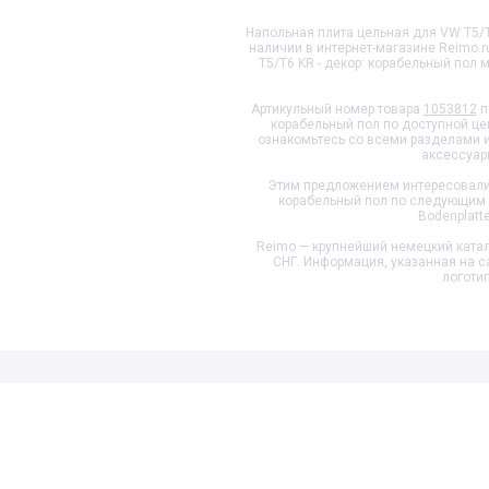
Напольная плита цельная для VW T5/T6 
наличии в интернет-магазине Reimo.r
T5/T6 KR - декор: корабельный пол
м
Артикульный номер товара
1053812
п
корабельный пол
по доступной це
ознакомьтесь со всеми разделами 
аксессуар
Этим предложением интересовалис
корабельный пол
по следующим за
Bodenplatte,
Reimo — крупнейший немецкий катал
СНГ. Информация, указанная на с
логоти