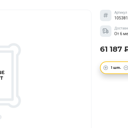
Артикул
105381
Достав
От 6 м
61 187 
1
шт.