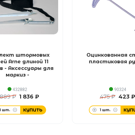
лект штормовых
Оцинкованная с
ей Arne длиной 11
пластиковая ру
в - Аксессуары для
маркиз -
432882
90324
 889 ₽
1 836 ₽
475 ₽
423 
КУПИТЬ
КУП
1
шт.
1
шт.