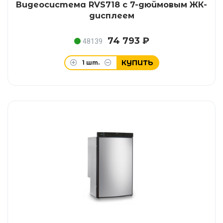
Видеосистема RVS718 с 7-дюймовым ЖК-
дисплеем
74 793 ₽
48139
КУПИТЬ
1
шт.