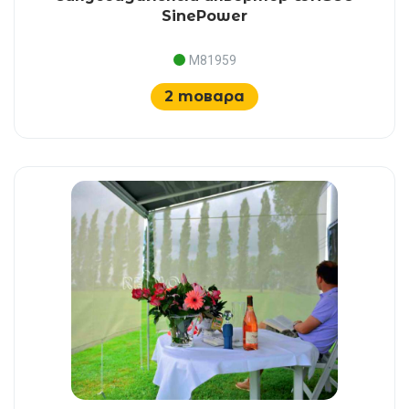
SinePower
M81959
2 товара