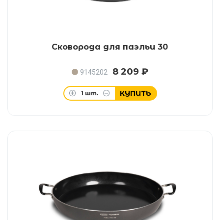
Сковорода для паэльи 30
8 209 ₽
9145202
КУПИТЬ
1
шт.