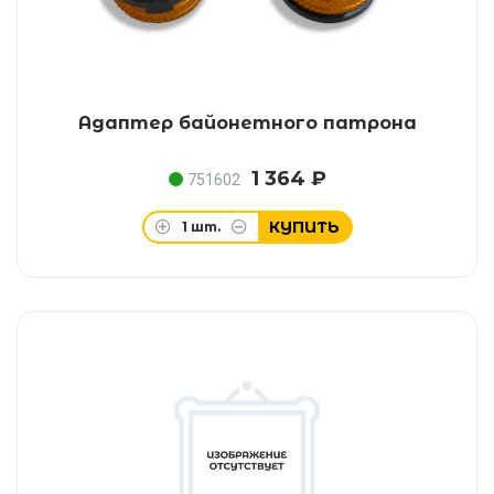
Адаптер байонетного патрона
1 364 ₽
751602
КУПИТЬ
1
шт.