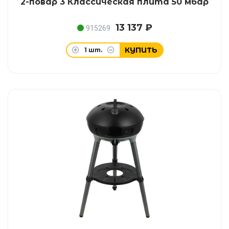
2-повар 3 Классическая плита 50 мбар
13 137 ₽
915269
КУПИТЬ
1
шт.