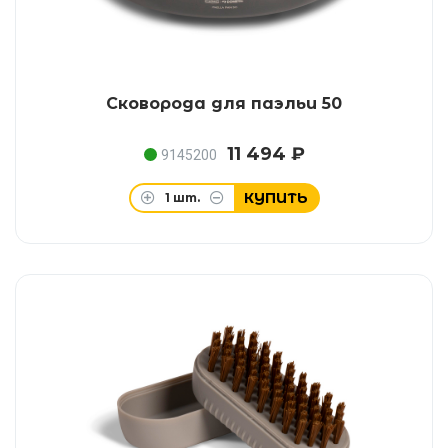
Сковорода для паэльи 50
11 494 ₽
9145200
КУПИТЬ
1
шт.