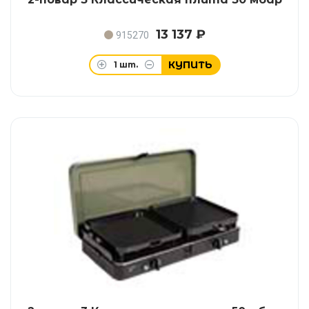
13 137 ₽
915270
КУПИТЬ
1
шт.