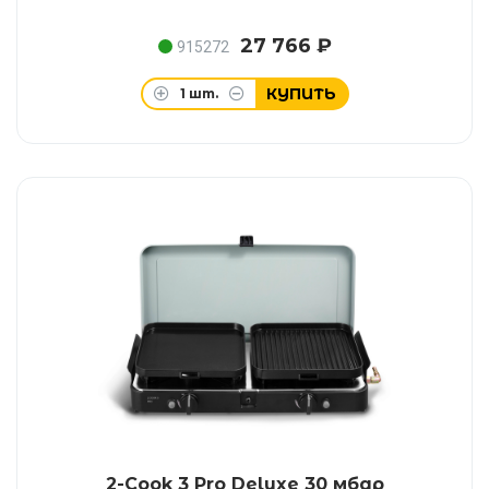
27 766 ₽
915272
КУПИТЬ
1
шт.
2-Cook 3 Pro Deluxe 30 мбар