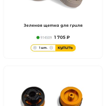
Зеленая щетка для гриля
1 705 ₽
914509
КУПИТЬ
1
шт.