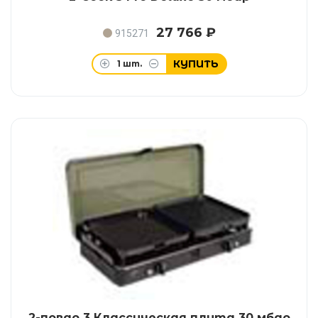
27 766 ₽
915271
КУПИТЬ
1
шт.
2-повар 3 Классическая плита 30 мбар