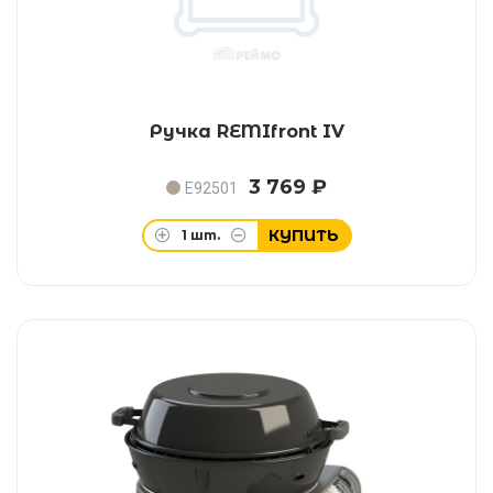
Ручка REMIfront IV
3 769 ₽
E92501
КУПИТЬ
1
шт.